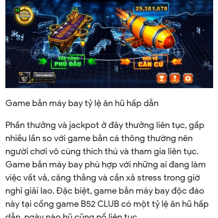
Game bắn máy bay tỷ lệ ăn hũ hấp dẫn
Phần thưởng và jackpot ở đây thưởng liên tục, gấp
nhiều lần so với game bắn cá thông thường nên
người chơi vô cùng thích thú và tham gia liên tục.
Game bắn máy bay phù hợp với những ai đang làm
việc vất vả, căng thẳng và cần xả stress trong giờ
nghỉ giải lao. Đặc biệt, game bắn máy bay độc đáo
này tại cổng game B52 CLUB có một tỷ lệ ăn hũ hấp
dẫn, ngày nào hũ cũng nổ liên tục.