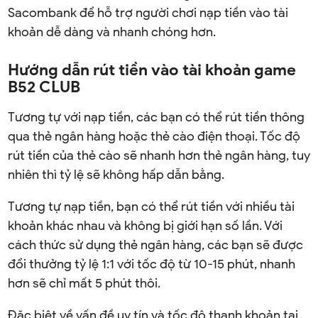
Sacombank để hỗ trợ người chơi nạp tiền vào tài
khoản dễ dàng và nhanh chóng hơn.
Hướng dẫn rút tiền vào tài khoản game
B52 CLUB
Tương tự với nạp tiền, các bạn có thể rút tiền thông
qua thẻ ngân hàng hoặc thẻ cào điện thoại. Tốc độ
rút tiền của thẻ cào sẽ nhanh hơn thẻ ngân hàng, tuy
nhiên thì tỷ lệ sẽ không hấp dẫn bằng.
Tương tự nạp tiền, bạn có thể rút tiền với nhiều tài
khoản khác nhau và không bị giới hạn số lần.
Với
cách thức sử dụng thẻ ngân hàng, các bạn sẽ được
đổi thưởng tỷ lệ 1:1 với tốc độ từ 10-15 phút, nhanh
hơn sẽ chỉ mất 5 phút thôi.
Đặc biệt về vấn đề uy tín và tốc độ thanh khoản tại