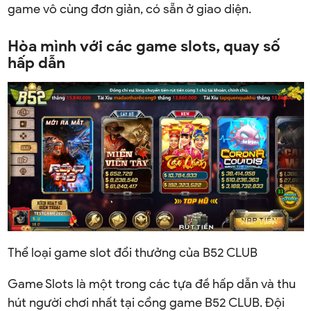
game vô cùng đơn giản, có sẵn ở giao diện.
Hòa mình với các game slots, quay số
hấp dẫn
Thể loại game slot đổi thưởng của B52 CLUB
Game Slots
là một trong các tựa đề hấp dẫn và thu
hút người chơi nhất tại cổng game B52 CLUB. Đội