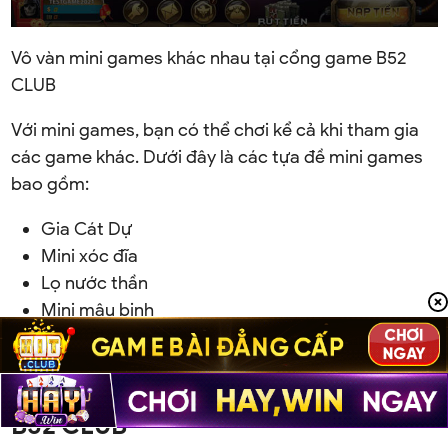
Vô vàn mini games khác nhau tại cổng game B52
CLUB
Với mini games, bạn có thể chơi kể cả khi tham gia
các game khác. Dưới đây là c
ác tựa đề mini games
bao gồm:
Gia Cát Dự
Mini xóc đĩa
Lọ nước thần
Mini mậu binh
Tài xỉu
FAQ – Một số câu hỏi cổng game
B52 CLUB