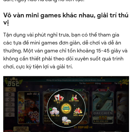
Vô vàn mini games khác nhau, giải trí thú
vị
Tận dụng vài phút nghỉ trưa, bạn có thể tham gia
các tựa đề
mini games
đơn giản, dễ chơi và dễ ăn
thưởng. Một ván game chỉ tốn khoảng 15-45 giây và
không cần thiết phải theo dõi xuyên suốt quá trình
chơi, cực kỳ tiện lợi và giải trí.