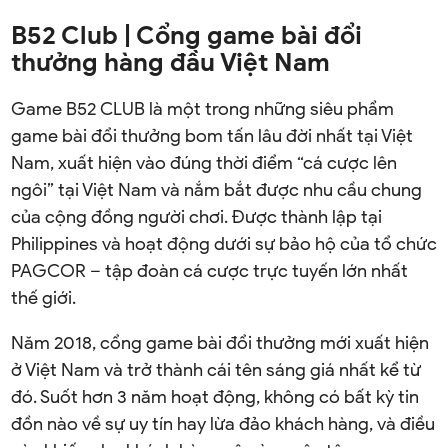
B52 Club | Cổng game bài đổi
thưởng hàng đầu Việt Nam
Game B52 CLUB
là một trong những siêu phẩm
game bài đổi thưởng bom tấn lâu đời nhất tại Việt
Nam, xuất hiện vào đúng thời điểm “cá cược lên
ngôi” tại Việt Nam và nắm bắt được nhu cầu chung
của cộng đồng người chơi. Được thành lập tại
Philippines và hoạt động dưới sự bảo hộ của tổ chức
PAGCOR
– t
ập đoàn cá cược trực tuyến lớn nhất
thế giới
.
Năm 2018, cổng game bài đổi thưởng mới xuất hiện
ở Việt Nam và trở thành cái tên sáng giá nhất kể từ
đó. Suốt hơn 3 năm hoạt động, không có bất kỳ tin
đồn nào về sự uy tín hay lừa đảo khách hàng, và điều