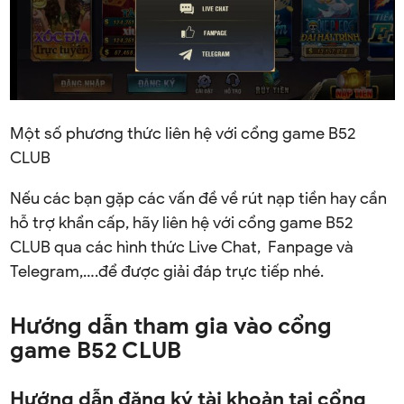
Một số phương thức liên hệ với cổng game B52
CLUB
Nếu các bạn gặp các vấn đề về rút nạp tiền hay cần
hỗ trợ khẩn cấp, hãy liên hệ với cổng game B52
CLUB qua các hình thức Live Chat,
Fanpage và
Telegram,….để được giải đáp trực tiếp nhé.
Hướng dẫn tham gia vào cổng
game B52 CLUB
Hướng dẫn đăng ký tài khoản tại cổng