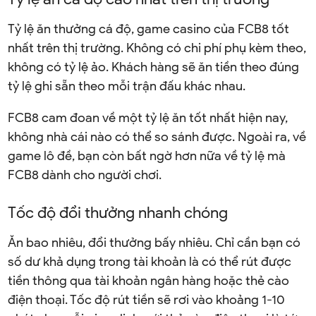
Tỷ lệ ăn thưởng cá độ, game casino của FCB8 tốt
nhất trên thị trường. Không có chi phí phụ kèm theo,
không có tỷ lệ ảo. Khách hàng sẽ ăn tiền theo đúng
tỷ lệ ghi sẵn theo mỗi trận đấu khác nhau.
FCB8 cam đoan về một tỷ lệ ăn tốt nhất hiện nay,
không nhà cái nào có thể so sánh được. Ngoài ra, về
game lô đề, bạn còn bất ngờ hơn nữa về tỷ lệ mà
FCB8 dành cho người chơi.
Tốc độ đổi thưởng nhanh chóng
Ăn bao nhiêu, đổi thưởng bấy nhiêu. Chỉ cần bạn có
số dư khả dụng trong tài khoản là có thể rút được
tiền thông qua tài khoản ngân hàng hoặc thẻ cào
điện thoại. Tốc độ rút tiền sẽ rơi vào khoảng 1-10