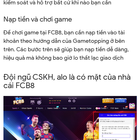
kiểm soát và hỗ trợ bất cứ khi nào bạn cần
Nạp tiền và chơi game
Để chơi game tại FCB8, bạn cần nạp tiền vào tài
khoản theo hướng dẫn của Gametopping ở bên
trên. Các bước trên sẽ giúp bạn nạp tiền dễ dàng,
hiệu quả mà không bao giờ lo thất lạc giao dịch
Đội ngũ CSKH, alo là có mặt của nhà
cái FCB8