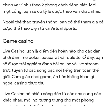
chính và ví phụ theo 2 phong cách riêng biệt. Mỗi
một cổng, bạn sẽ có tỷ lệ cược theo ván khác nhau.
Ngoài thể thao truyền thống, bạn có thể tham gia cá
cược thể thao điện tử và Virtual Sports.
Game casino
Live Casino luôn là điểm đến hoàn hảo cho các dân
chơi đam mê poker, baccarat và roulette. Ở đây, bạn
sẽ được trải nghiệm đánh bài online và live stream
trực tuyến từ các sòng bạc nổi tiếng trên toàn thế
giới. Cảm giác chơi game, ăn tiền không khác gì
ngoài casino thực thụ.
Live Casino có nhiều cổng đến từ các nhà cung cấp
khác nhau, mỗi nơi tượng trưng cho một phong