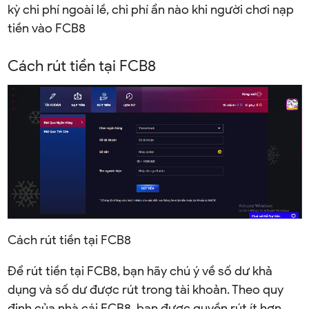
kỳ chi phí ngoài lề, chi phí ẩn nào khi người chơi nạp
tiền vào FCB8
Cách rút tiền tại FCB8
Cách rút tiền tại FCB8
Để rút tiền tại FCB8, bạn hãy chú ý về số dư khả
dụng và số dư được rút trong tài khoản. Theo quy
định của nhà cái FCB8, bạn được quyền rút ít hơn