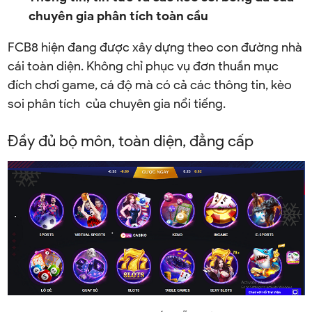
chuyên gia phân tích toàn cầu
FCB8 hiện đang được xây dựng theo con đường nhà
cái toàn diện. Không chỉ phục vụ đơn thuần mục
đích chơi game, cá độ mà có cả các thông tin, kèo
soi phân tích của chuyên gia nổi tiếng.
Đầy đủ bộ môn, toàn diện, đẳng cấp