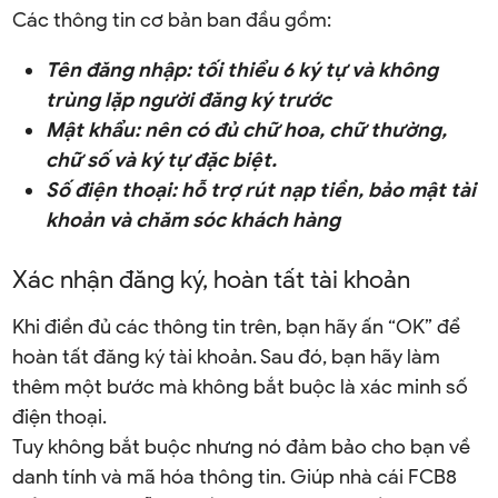
Các thông tin cơ bản ban đầu gồm:
Tên đăng nhập: tối thiểu 6 ký tự và không
trùng lặp người đăng ký trước
Mật khẩu: nên có đủ chữ hoa, chữ thường,
chữ số và ký tự đặc biệt.
Số điện thoại: hỗ trợ rút nạp tiền, bảo mật tài
khoản và chăm sóc khách hàng
Xác nhận đăng ký, hoàn tất tài khoản
Khi điền đủ các thông tin trên, bạn hãy ấn “OK” để
hoàn tất đăng ký tài khoản. Sau đó, bạn hãy làm
thêm một bước mà không bắt buộc là xác minh số
điện thoại.
Tuy không bắt buộc nhưng nó đảm bảo cho bạn về
danh tính và mã hóa thông tin. Giúp nhà cái FCB8