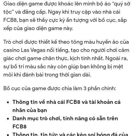
Giao diện game được khoác lên mình bộ áo “quý sờ
tộc” và đẳng cấp. Ngay khi truy cập vào nhà cái
FCB8, bạn sẽ thấy cực kỳ ấn tượng với bố cục, sắp
xếp của giao diện game này.
Trò chơi được thiết kế theo tông màu huyền ảo của
casino Las Vegas nổi tiếng, tạo cho người chơi cảm
giác chơi game chân thực, kịch tính nhất. Ngoài ra,
sự bố trí màu sắc này còn giúp bạn không bị mệt
mỏi khi đánh bài trong thời gian dài.
Bố cục của game được chia làm 3 phần chính:
Thông tin về nhà cái FCB8 và tài khoản cá
nhân của bạn
Danh mục trò chơi, tính năng có sẵn trên
FCB8
Thông tin, tin tức và các kèo soi bóng đá của