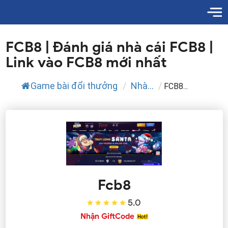
FCB8 | Đánh giá nhà cái FCB8 |
Link vào FCB8 mới nhất
Game bài đổi thưởng
/
Nhà...
/
FCB8...
Fcb8
5.0
Nhận GiftCode