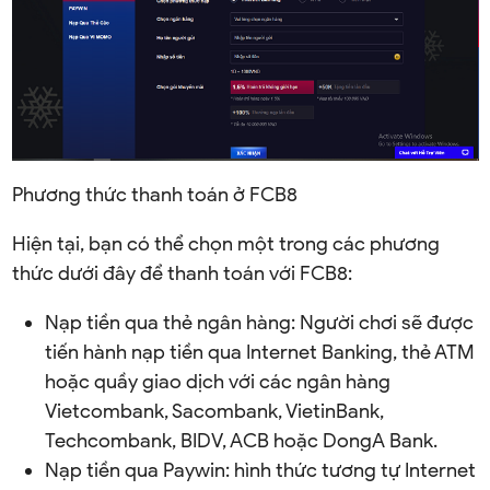
Phương thức thanh toán ở FCB8
Hiện tại, bạn có thể chọn một trong các phương
thức dưới đây để thanh toán với FCB8:
Nạp tiền qua thẻ ngân hàng: Người chơi sẽ được
tiến hành nạp tiền qua Internet Banking, thẻ ATM
hoặc quầy giao dịch với các ngân hàng
Vietcombank, Sacombank, VietinBank,
Techcombank, BIDV, ACB hoặc DongA Bank.
Nạp tiền qua Paywin: hình thức tương tự Internet