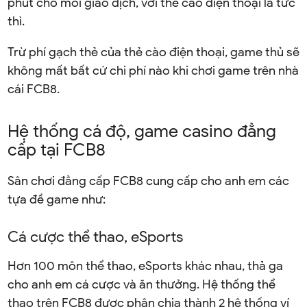
phút cho mỗi giao dịch, với thẻ cào điện thoại là tức
thì.
Trừ phí gạch thẻ của thẻ cào điện thoại, game thủ sẽ
không mất bất cứ chi phí nào khi chơi game trên nhà
cái FCB8.
Hệ thống cá độ, game casino đẳng
cấp tại FCB8
Sân chơi đẳng cấp FCB8 cung cấp cho anh em các
tựa đề game như:
Cá cược thể thao, eSports
Hơn 100 môn thể thao, eSports khác nhau, thả ga
cho anh em cá cược và ăn thưởng. Hệ thống thể
thao trên FCB8 được phân chia thành 2 hệ thống ví