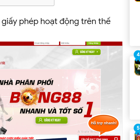
 giấy phép hoạt động trên thế
4
5