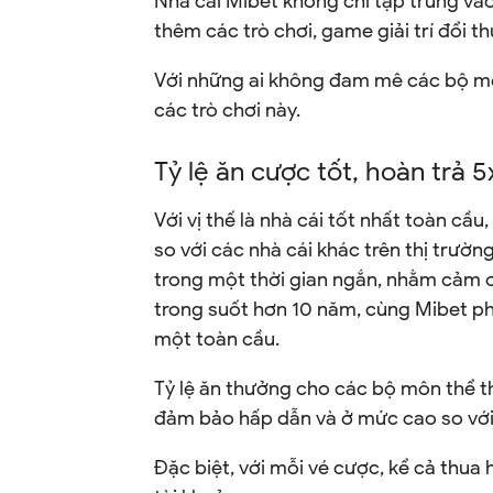
Nhà cái Mibet không chỉ tập trung và
thêm các trò chơi, game giải trí đổi 
Với những ai không đam mê các bộ mô
các trò chơi này.
Tỷ lệ ăn cược tốt, hoàn trả 
Với vị thế là nhà cái tốt nhất toàn cầ
so với các nhà cái khác trên thị trườn
trong một thời gian ngắn, nhằm cảm 
trong suốt hơn 10 năm, cùng Mibet ph
một toàn cầu.
Tỷ lệ ăn thưởng cho các bộ môn thể 
đảm bảo hấp dẫn và ở mức cao so với 
Đặc biệt, với mỗi vé cược, kể cả thua