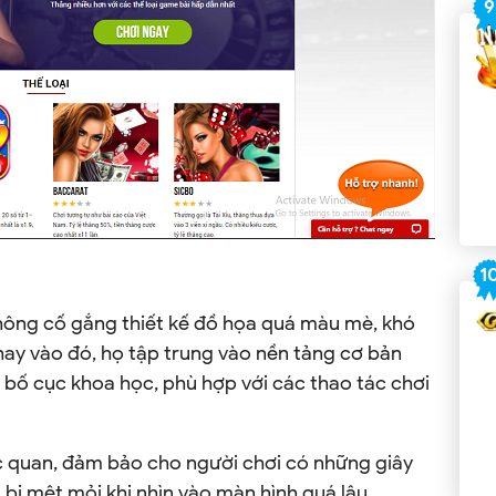
9
1
 không cố gắng thiết kế đồ họa quá màu mè, khó
hay vào đó, họ tập trung vào nền tảng cơ bản
 bố cục khoa học, phù hợp với các thao tác chơi
c quan, đảm bảo cho người chơi có những giây
ng bị mệt mỏi khi nhìn vào màn hình quá lâu.