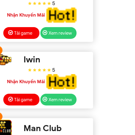
5
Nhận Khuyến Mãi
Tải game
Xem review
Iwin
5
Nhận Khuyến Mãi
Tải game
Xem review
Man Club