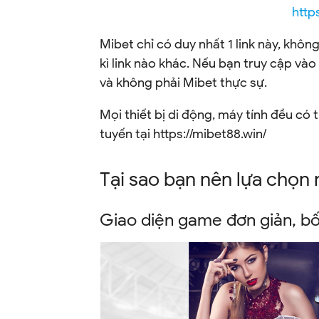
http
Mibet chỉ có duy nhất 1 link này, khôn
kì link nào khác. Nếu bạn truy cập vào
và không phải Mibet thực sự.
Mọi thiết bị di động, máy tính đều có
tuyến tại https://mibet88.win/
Tại sao bạn nên lựa chọn 
Giao diện game đơn giản, bố