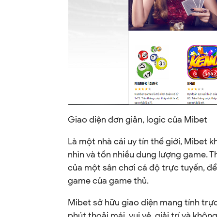
Giao diện đơn giản, logic của Mibet
Là một nhà cái uy tín thế giới, Mibet
nhìn và tốn nhiều dung lượng game. T
của một sân chơi cá độ trực tuyến, để
game của game thủ.
Mibet sở hữu giao diện mang tính trự
phút thoải mái, vui vẻ, giải trí và khô