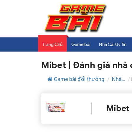
Trang Chủ
Game bài
Nhà Cái Uy Tín
Mibet | Đánh giá nhà 
Game bài đổi thưởng
/
Nhà...
/
Mibet