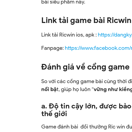
bài siêu phẩm này.
Link tải game bài Ricwi
Link tải Ricwin ios, apk :
https://dangky
Fanpage:
https://www.facebook.com/r
Đánh giá về cổng game 
So với các cổng game bài cùng thời đ
nổi bậ
t, giúp họ luôn “
vững như kiềng
a. Độ tin cậy lớn, được bả
thế giới
Game đánh bài đổi thưởng Ric win 