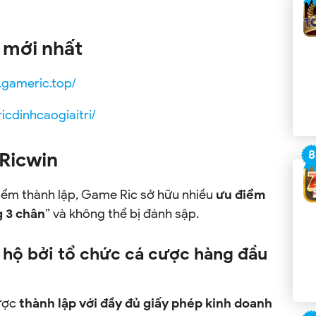
n mới nhất
.gameric.top/
icdinhcaogiaitri/
8
Ricwin
iểm thành lập, Game Ric sở hữu nhiều
ưu điểm
 3 chân
” và không thể bị đánh sập.
o hộ bởi tổ chức cá cược hàng đầu
được
thành lập với đầy đủ giấy phép kinh doanh