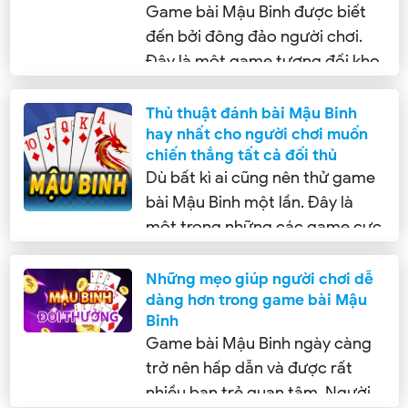
Game bài Mậu Binh được biết
Lớn cho người chơi tham khảo.
đến bởi đông đảo người chơi.
[…]
Đây là một game tương đối kho
chơi. Thế nhưng lại được đông
đảo ngừoi tìm hiểu về cách chơi
Thủ thuật đánh bài Mậu Binh
bài mậu binh. Chính vì thế bài
hay nhất cho người chơi muốn
chiến thắng tất cả đối thủ
viết này chúng tôi sẽ giúp bạn
Dù bất kì ai cũng nên thử game
những tuyệt chiêu để chiến
bài Mậu Binh một lần. Đây là
thắng trong game bài […]
một trong những các game cực
hot trong thời gian gần đây.
Game rất thú vị và hấp dẫn bởi
Những mẹo giúp người chơi dễ
cách chơi độc đáo. Để có thể
dàng hơn trong game bài Mậu
Binh
chơi game danh bai mau binh
Game bài Mậu Binh ngày càng
online hay nhất. Người chơi cần
trở nên hấp dẫn và được rất
tham […]
nhiều bạn trẻ quan tâm. Người