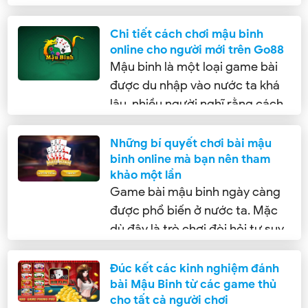
binh có cái hay ở chỗ người chơi
vừa dựa vào may mắn nhưng
Chi tiết cách chơi mậu binh
đồng thời cũng dựa vào những
online cho người mới trên Go88
Mậu binh là một loại game bài
yếu tố logic, sự sắp xếp và chiến
được du nhập vào nước ta khá
thuật của từng người. Chơi mậu
lâu, nhiều người nghĩ rằng cách
binh […]
chơi mậu binh khó so với các
game bài khác. Nhưng với bài
Những bí quyết chơi bài mậu
giới thiệu chi tiết về cách chơi
binh online mà bạn nên tham
khảo một lần
mậu binh của nhà cái Go88 dưới
Game bài mậu binh ngày càng
đây sẽ khiến cho người chơi dễ
được phổ biến ở nước ta. Mặc
dàng […]
dù đây là trò chơi đòi hỏi tư suy
và khả năng tính toán cao
nhưng vẫn được rất nhiều bạn
Đúc kết các kinh nghiệm đánh
trẻ tìm hiểu và học hỏi. Dưới đây
bài Mậu Binh từ các game thủ
cho tất cả người chơi
là những bí quyết chơi Binh Chợ