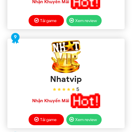
Nhận Khuyến Mãi
Tải game
Xem review
9
Nhatvip
5
Nhận Khuyến Mãi
Tải game
Xem review