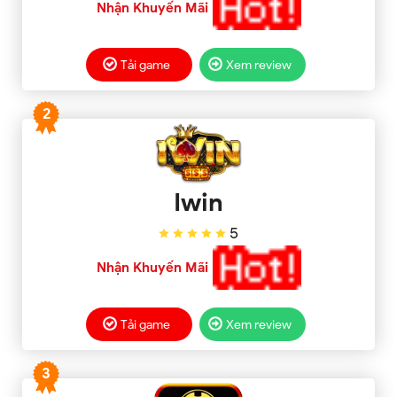
Nhận Khuyến Mãi
Tải game
Xem review
2
Iwin
5
Nhận Khuyến Mãi
Tải game
Xem review
3