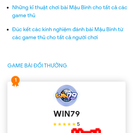
Những kĩ thuật chơi bài Mậu Binh cho tất cả các
game thủ
Đúc kết các kinh nghiệm đánh bài Mậu Binh từ
các game thủ cho tất cả người chơi
GAME BÀI ĐỔI THƯỞNG
1
WIN79
5