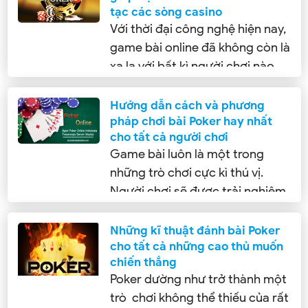
tạc các sòng casino
người cảm thấy chán nản và
Với thời đại công nghệ hiện nay,
sinh tâm lý nghi ngờ về trò chơi.
game bài online đã không còn là
Bài viết này […]
xa lạ với bất kì người chơi nào.
Hiện nay có rất nhiều game bài
hay, mới lạ cho người chơi lựa
Hướng dẫn cách và phương
chọn. Một trong những trò chơi
pháp chơi bài Poker hay nhất
cho tất cả người chơi
được nhiều người tìm kiếm
Game bài luôn là một trong
chính là bài Poker. Vậy các bạn
những trò chơi cực kì thú vị.
đã […]
Người chơi sẽ được trải nghiệm
hàng loạt game hay hấp dẫn.
Trên thế giới hiện đang có một
Những kĩ thuật đánh bài Poker
trò chơi cực kì phổ biến chính là
cho tất cả những cao thủ muốn
chiến thắng
game bài Poker. Đây là một
Poker dường như trở thành một
trong những game bài trí tuệ
trò chơi không thể thiếu của rất
hay nhất. 1. […]