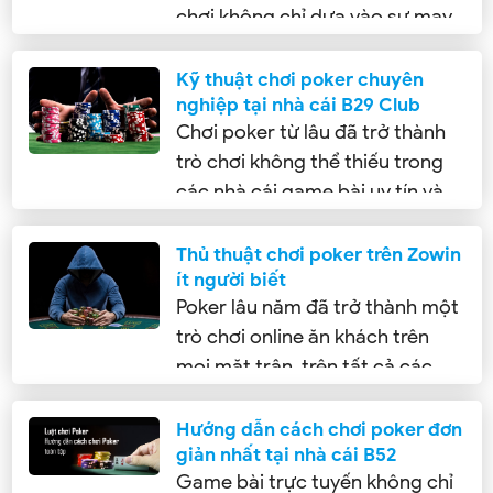
chơi không chỉ dựa vào sự may
mắn mà còn là sự tư duy logic
của người chơi. Chơi poker cần
Kỹ thuật chơi poker chuyên
nhiều yếu tố trí tuệ. Đây là một
nghiệp tại nhà cái B29 Club
Chơi poker từ lâu đã trở thành
trò chơi thu hút đông đảo giới
trò chơi không thể thiếu trong
chơi bài hiện nay. Để […]
các nhà cái game bài uy tín và
đình đám. Chơi poker thu hút
đông đảo người chơi tham gia vì
Thủ thuật chơi poker trên Zowin
độ hay và thú vị của trò chơi
ít người biết
Poker lâu năm đã trở thành một
mang lại. Game poker của nhà
trò chơi online ăn khách trên
cái B29 Club còn là game đang
mọi mặt trận, trên tất cả các
[…]
web trò chơi online trực tuyến.
Không thể phủ nhận rằng trò
Hướng dẫn cách chơi poker đơn
chơi này hại não và mang về
giản nhất tại nhà cái B52
Game bài trực tuyến không chỉ
cho người chiến thắng rất nhiều