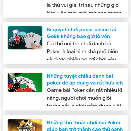
là thú vui giải trí sau những giờ
tiền nếu biết cách chơi. Vậy chơi
làm việc mệt mỏi mà còn mang
poker trên Zowin […]
đến cơ hội phát tài. Trong đó
phải kể Poker online hiện đang
Bí quyết chơi poker online tại
rất hot ở mọi casino hiện nay.
Go88 không bao giờ lỗ vốn
Có thể nói trò chơi đánh bài
Vậy làm sao để những tay bài
Poker là loại hình khá phổ biến
mới cũng có thể kiếm được tiền
và được nhiều người chơi yêu
[…]
thích. Đây là một loại hình chơi
bài đòi hỏi người chơi có chiến
Những tuyệt chiêu đánh bài
thuật chơi hiệu quả, cũng như
poker dễ áp dụng và rất hữu ích
Game bài Poker cần rất nhiều kĩ
nhiều kinh nghiệm. Kinh nghiệm
năng, người chơi muốn giỏi
và phương pháp chơi bài của
trước hết là phải nắm được luật
mỗi người sẽ khác […]
chơi bài poker. Nhiều người dù
đã chơi lâu năm nhưng vẫn thua.
Những thủ thuật chơi bài Poker
Chính vì điều đó khiến nhiều
giúp bạn trở thành cao thủ oanh