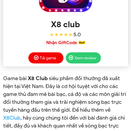
X8 club
5.0
Nhận GiftCode
Tải game
Xem review
Game bài
X8 Club
siêu phẩm đổi thưởng đã xuất
hiện tại Việt Nam. Đây là cơ hội tuyệt vời cho các
game thủ đam mê bài bạc, cá độ và các môn giải trí
đổi thưởng tham gia và trải nghiệm sòng bạc trực
tuyến hàng đầu trên thế giới. Để hiểu thêm về
X8Club
, hãy cùng chúng tôi đến với bài đánh giá chi
tiết, đầy đủ và khách quan nhất về sòng bạc trực