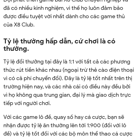
đã có nhiều kinh nghiệm, vì thế họ luôn đảm bảo
được điều tuyệt vời nhất dành cho các game thủ
của X8 Club.
Tỷ lệ thưởng hấp dẫn, cứ chơi là có
thưởng.
Tỷ lệ đổi thưởng tại đây là 1:1 với tất cả các phương
thức rút tiền khác nhau (ngoại trừ thẻ cào điện thoại
vì có cả phí chuyển đổi). Đây là tỷ lệ tốt nhất trên thị
trường hiện nay, và các nhà cái có điều này đều bởi
vì họ không qua trung gian, đại lý mà giao dịch trực
tiếp với người chơi.
Với các game lô đề, quay số hay cá cược, bạn sẽ
nhận được tỷ lệ ăn thưởng lên tới 1:900 (đối với lô
đề) và tỷ lệ tốt đối với các bộ môn thể thao cá cược