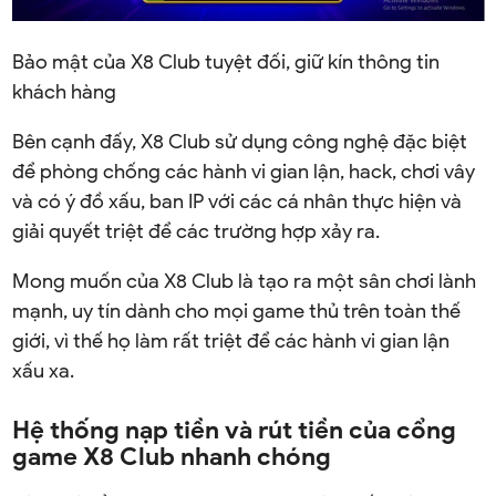
Bảo mật của X8 Club tuyệt đối, giữ kín thông tin
khách hàng
Bên cạnh đấy, X8 Club sử dụng công nghệ đặc biệt
để phòng chống các hành vi gian lận, hack, chơi vây
và có ý đồ xấu, ban IP với các cá nhân thực hiện và
giải quyết triệt để các trường hợp xảy ra.
Mong muốn của X8 Club là tạo ra một sân chơi lành
mạnh, uy tín dành cho mọi game thủ trên toàn thế
giới, vì thế họ làm rất triệt để các hành vi gian lận
xấu xa.
Hệ thống nạp tiền và rút tiền của cổng
game X8 Club nhanh chóng