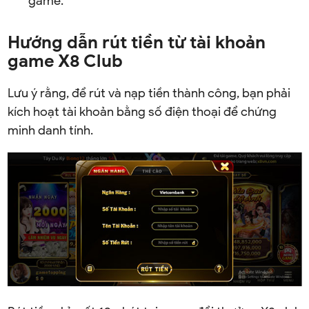
game.
Hướng dẫn rút tiền từ tài khoản
game X8 Club
Lưu ý rằng, để rút và nạp tiền thành công, bạn phải
kích hoạt tài khoản bằng số điện thoại để chứng
minh danh tính.