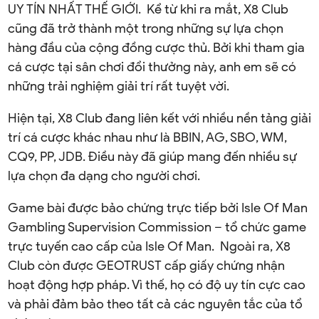
UY TÍN NHẤT THẾ GIỚI.
Kể từ khi ra mắt, X8 Club
cũng đã trở thành một trong những sự lựa chọn
hàng đầu của cộng đồng cược thủ. Bởi khi tham gia
cá cược tại sân chơi đổi thưởng này, anh em sẽ có
những trải nghiệm giải trí rất tuyệt vời.
Hiện tại, X8 Club đang liên kết với nhiều nền tảng giải
trí cá cược khác nhau như là BBIN, AG, SBO, WM,
CQ9, PP, JDB. Điều này đã giúp mang đến nhiều sự
lựa chọn đa dạng cho người chơi.
Game bài được bảo chứng trực tiếp bởi
Isle Of Man
Gambling Supervision Commission
– tổ chức game
trực tuyến cao cấp của Isle Of Man. Ngoài ra, X8
Club còn được GEOTRUST cấp giấy chứng nhận
hoạt động hợp pháp. Vì thế, họ có độ uy tín cực cao
và phải đảm bảo theo tất cả các nguyên tắc của tổ