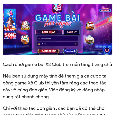
Cách chơi game bài X8 Club trên nền tảng trang chủ
Nếu bạn sử dụng máy tính để tham gia cá cược tại
cổng game X8 Club thì yên tâm rằng các thao tác
này vô cùng đơn giản. Việc đăng ký và đăng nhập
cũng rất nhanh chóng.
Chỉ với thao tác đơn giản , các bạn đã có thể chơi