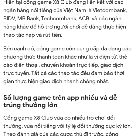
Hiện tại cổng game X8 Club đang liên kết với các
ngân hàng nổi tiếng của Việt Nam là Vietcombank,
BIDV, MB Bank, Techcombank, ACB và các ngân
hàng khác để hỗ trợ người chơi dễ dàng thực hiện
thao tác nạp và rút tiền.
Bên cạnh đó, cổng game còn cung cấp đa dạng các
phương thức thanh toán khác như là ví điện tử, thẻ
cào điện thoại, chuyển khoản trực tiếp, giao dịch
trực tuyến. Tất cả các thao tác đều đảm bảo thời
gian thực hiện giao dịch nhanh chóng nhất.
Số lượng game trên app nhiều và dễ
trúng thưởng lớn
Cổng game X8 Club vừa có nhiều trò chơi đổi
thưởng, vừa nổi tiếng với tỷ lệ đổi thưởng cực kỳ lớn.
Theo đánh giá của các cược thủ đi trước, cổng