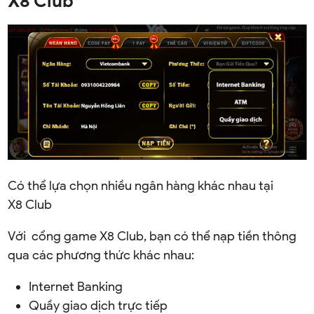
X8 Club
Có thể lựa chọn nhiều ngân hàng khác nhau tại
X8 Club
Với cổng game X8 Club, bạn có thể nạp tiền thông
qua các phương thức khác nhau:
Internet Banking
Quầy giao dịch trực tiếp