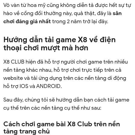
Vô vàn từ hoa mỹ cũng không diễn tả được hết sự tự
hào về cổng đổi thưởng này, quả thật, đây là
sân
chơi đáng giá nhất
trong 2 năm trở lại đây.
Hướng dẫn tải game X8 về điện
thoại chơi mượt mà hơn
X8 CLUB hiện đã hỗ trợ người chơi game trên nhiều
nền tảng khác nhau, hỗ trợ chơi trực tiếp trên cả
website và tải ứng dụng trên các nền tảng di động
hỗ trợ IOS và ANDROID.
Sau đây, chúng tôi sẽ hướng dẫn bạn cách tải game
cụ thể trên các nền tảng cụ thể như sau:
Cách chơi game bài X8 Club trên nền
tảng trang chủ