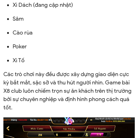
Xì Dách (đang cập nhật)
Sâm
Cào rùa
Poker
Xì Tố
Các trò chơi này đều được xây dựng giao diện cực
kỳ bắt mắt, sặc sỡ và thu hút người nhìn. Game bài
X8 club luôn chiếm trọn sự ăn khách trên thị trường
bởi sự chuyên nghiệp và định hình phong cách quá
tốt.