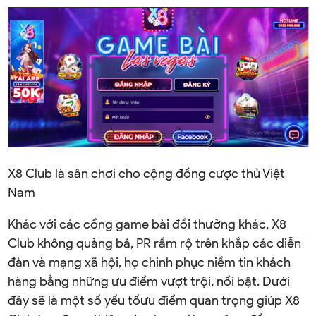
X8 Club là sân chơi cho cộng đồng cược thủ Việt
Nam
Khác với các cổng game bài đổi thưởng
khác, X8
Club không quảng bá, PR rầm rộ trên khắp các diễn
đàn và mạng xã hội, họ chinh phục niềm tin khách
hàng bằng những ưu điểm vượt trội, nổi bật. Dưới
đây sẽ là một số yếu tốưu điểm quan trọng giúp X8