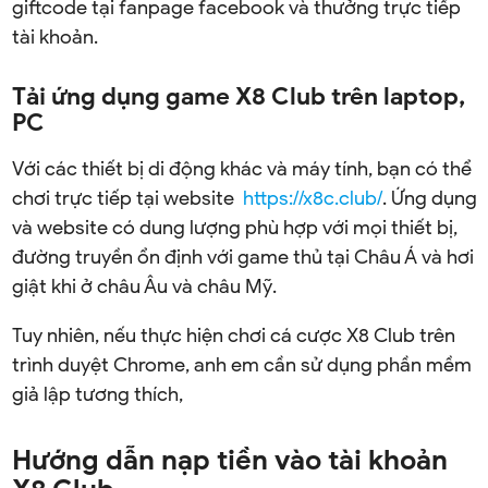
giftcode tại fanpage facebook và thưởng trực tiếp
tài khoản.
Tải ứng dụng game X8 Club trên laptop,
PC
Với các thiết bị di động khác và máy tính, bạn có thể
chơi trực tiếp tại website
https://x8c.club/
. Ứng dụng
và website có dung lượng phù hợp với mọi thiết bị,
đường truyền ổn định với game thủ tại Châu Á và hơi
giật khi ở châu Âu và châu Mỹ.
Tuy nhiên, nếu thực hiện chơi cá cược X8 Club trên
trình duyệt Chrome, anh em cần sử dụng phần mềm
giả lập tương thích,
Hướng dẫn nạp tiền vào tài khoản