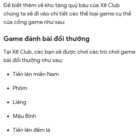
Để biết thêm về kho tàng quý báu của X8 Club
chúng ta sẽ đi vào chi tiết các thể loại game cụ thể
của cổng game như sau:
Game đánh bài đổi thưởng
Tại X8 Club, các bạn sẽ được chơi các trò chơi game
bài đổi thưởng như sau:
Tiến lên miền Nam
Phỏm
Liêng
Mậu Binh
Tiến lên đếm lá