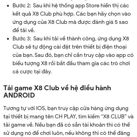
Bước 2: Sau khi hệ thống app Store hiển thị các
kết quả X8 Club phù hợp. Các bạn hãy chọn vào
ứng dụng của X8 Club mà được đánh giá 5 sao
để tải về.
Bước 3: Sau khi tải về thành công, ứng dụng X8
Club sẽ tự động cài đặt trên thiết bị điện thoại
của bạn. Sau đó, bạn chỉ cần truy cập vào app có
biểu tượng X8 rồi bắt đầu tham gia các trò chơi
cá cược tại đây.
Tải game X8 Club về hệ điều hành
ANDROID
Tương tự với IOS, bạn truy cập cửa hàng ứng dụng
tại thiết bị mang tên
CH PLAY
, tìm kiếm
“X8 CLUB”
và
tải game về.
Nếu bạn đã có sẵn tài khoản thì có thể
sử dụng nó để chơi luôn, nếu không thì có thể đăng