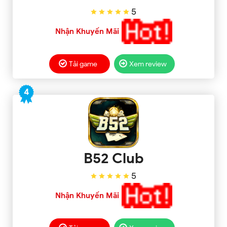
5
Nhận Khuyến Mãi
Tải game
Xem review
4
B52 Club
5
Nhận Khuyến Mãi