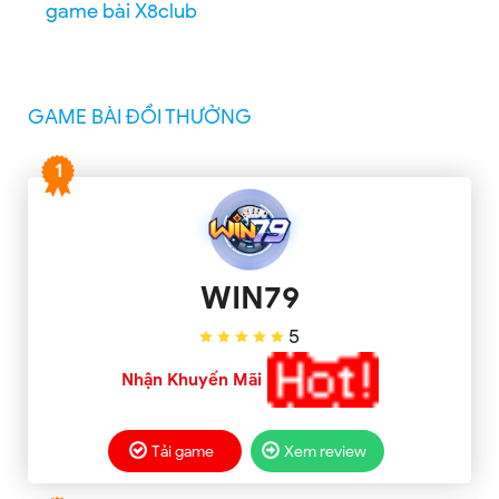
game bài X8club
GAME BÀI ĐỔI THƯỞNG
1
WIN79
5
Nhận Khuyến Mãi
Tải game
Xem review