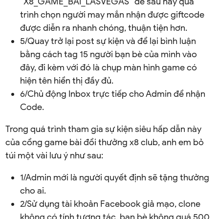
“X8_GAME_BÀI_LASVEGAS” để sau này quá
trình chọn người may mắn nhận được giftcode
được diễn ra nhanh chóng, thuận tiện hơn.
5/Quay trở lại post sự kiện và để lại bình luận
bằng cách tag 15 người bạn bè của mình vào
đây, đi kèm với đó là chụp màn hình game có
hiện tên hiển thị đầy đủ.
6/Chủ động Inbox trực tiếp cho Admin để nhận
Code.
Trong quá trình tham gia sự kiện siêu hấp dẫn này
của cổng game bài đổi thưởng x8 club, anh em bỏ
túi một vài lưu ý như sau:
1/Admin mới là người quyết định sẽ tặng thưởng
cho ai.
2/Sử dụng tài khoản Facebook giả mạo, clone
không có tính tương tác, bạn bè không quá 500