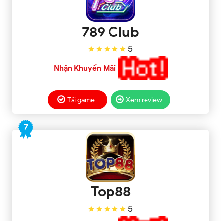
789 Club
5
Nhận Khuyến Mãi
Tải game
Xem review
7
Top88
5