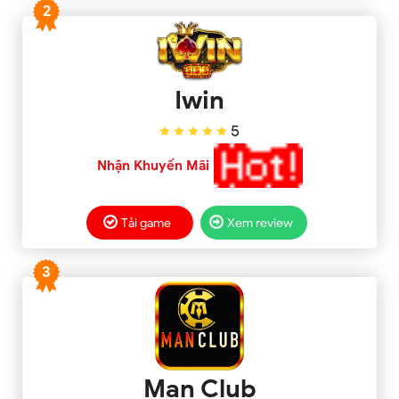
2
Iwin
5
Nhận Khuyến Mãi
Tải game
Xem review
3
Man Club