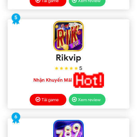
Tải game
Xem review
5
Rikvip
5
Nhận Khuyến Mãi
Tải game
Xem review
6