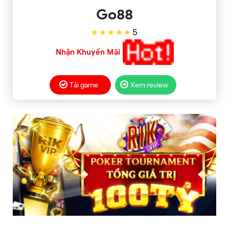
Go88
5
Nhận Khuyến Mãi
Tải game
Xem review