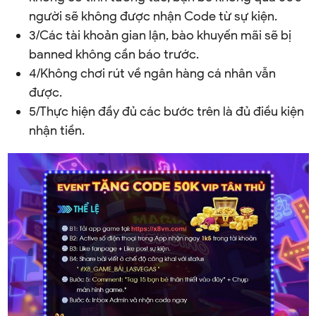
người sẽ không được nhận Code từ sự kiện.
3/Các tài khoản gian lận, bào khuyến mãi sẽ bị
banned không cần báo trước.
4/Không chơi rút về ngân hàng cá nhân vẫn
được.
5/Thực hiện đầy đủ các bước trên là đủ điều kiện
nhận tiền.