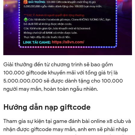
Giải thưởng đến từ chương trình sẽ bao gồm
100.000 giftcode khuyến mãi với tổng giá trị là
5.000.000.000 sẽ được dành tặng cho 100.000
người may mắn, hoàn toàn ngẫu nhiên.
Hướng dẫn nạp giftcode
Tham gia sự kiện tại game đánh bài online x8 club và
nhận được giftcode may mắn, anh em sẽ phải nhập