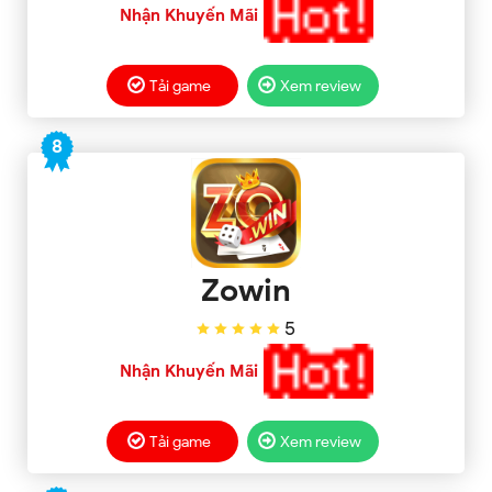
Nhận Khuyến Mãi
Tải game
Xem review
8
Zowin
5
Nhận Khuyến Mãi
Tải game
Xem review