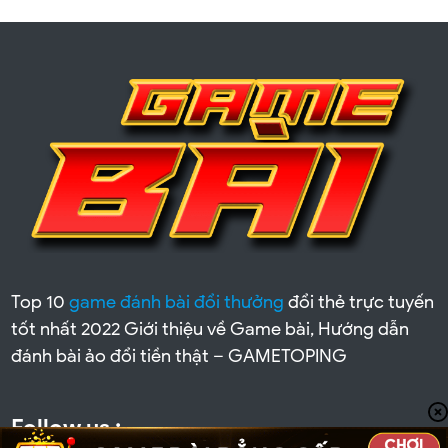
Top 10
game đánh bài đổi thưởng
đổi thẻ trực tuyến
tốt nhất 2022 Giới thiệu về Game bài, Hướng dẫn
đánh bài ảo đổi tiền thật – GAMETOPING
Follow us :