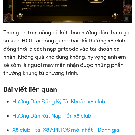
Thông tin trên cũng đã kết thúc hướng dẫn tham gia
sự kiện HOT tại cổng game bài đổi thưởng x8 club,
đồng thời là cách nạp giftcode vào tài khoản cá
nhân. Không quá khó đúng không, hy vọng anh em
sẽ sớm là người may mắn nhận được những phần
thưởng khủng từ chương trình.
Bài viết liên quan
Hướng Dẫn Đăng Ký Tài Khoản x8 club
Hướng Dẫn Rút Nạp Tiền x8 club
X8 club - tải X8 APK IOS mới nhất - Đánh giá