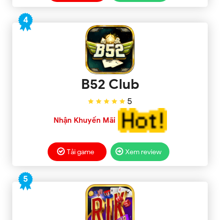
4
B52 Club
5
Nhận Khuyến Mãi
Tải game
Xem review
5