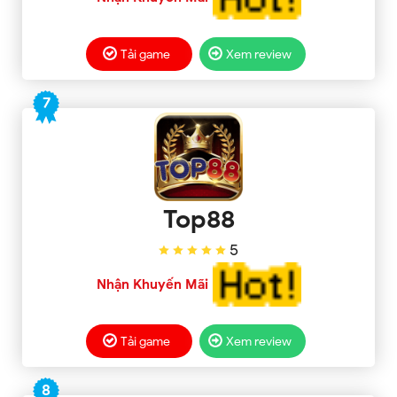
Tải game
Xem review
7
Top88
5
Nhận Khuyến Mãi
Tải game
Xem review
8