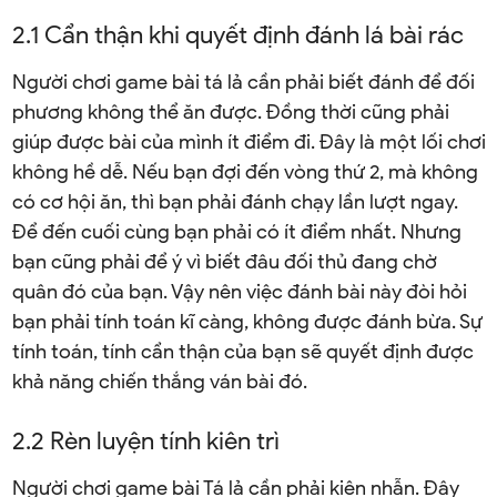
2.1 Cẩn thận khi quyết định đánh lá bài rác
Người chơi game bài tá lả cần phải biết đánh để đối
phương không thể ăn được. Đồng thời cũng phải
giúp được bài của mình ít điểm đi. Đây là một lối chơi
không hề dễ. Nếu bạn đợi đến vòng thứ 2, mà không
có cơ hội ăn, thì bạn phải đánh chạy lần lượt ngay.
Để đến cuối cùng bạn phải có ít điểm nhất. Nhưng
bạn cũng phải để ý vì biết đâu đối thủ đang chờ
quân đó của bạn. Vậy nên việc đánh bài này đòi hỏi
bạn phải tính toán kĩ càng, không được đánh bừa. Sự
tính toán, tính cẩn thận của bạn sẽ quyết định được
khả năng chiến thắng ván bài đó.
2.2 Rèn luyện tính kiên trì
Người chơi game bài Tá lả cần phải kiên nhẫn. Đây