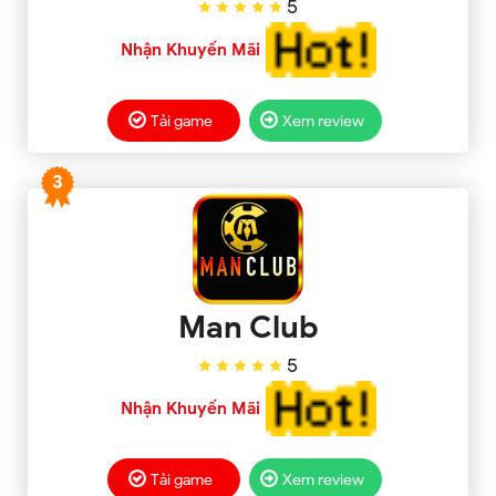
5
Nhận Khuyến Mãi
Tải game
Xem review
3
Man Club
5
Nhận Khuyến Mãi
Tải game
Xem review