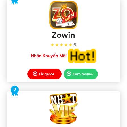
Zowin
5
Nhận Khuyến Mãi
Tải game
Xem review
9