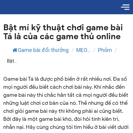
Bật mí kỹ thuật chơi game bài
Tá lả của các game thủ online
Game bài đổi thưởng
/
MẸO...
/
Phỏm
/
Bật...
Game bài Tá lả được phổ biến ở rất nhiều nơi. Đa số
mọi người đều biết cách chơi bài này. Khi nhắc đến
game bài này thì chắc hẳn tất cả mọi người đều biết
những luật chơi cơ bản của nó. Thế nhưng để có thể
chơi giỏi game bài này thì không phải ai cũng biết.
Bởi đây là một game bài khó, đòi hỏi tính kiên trì,
nhẫn nại. Hãy cùng chúng tôi tìm hiểu ở bài viết dưới