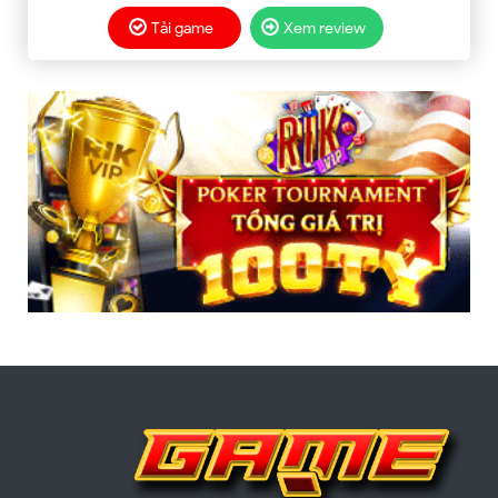
Tải game
Xem review