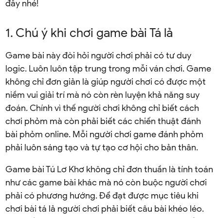
đây nhé!
1. Chú ý khi chơi game bài Tá lả
Game bài này đòi hỏi người chơi phải có tư duy
logic. Luôn luôn tập trung trong mỗi ván chơi. Game
không chỉ đơn giản là giúp người chơi có được một
niềm vui giải trí mà nó còn rèn luyện khả năng suy
đoán. Chính vì thế người chơi không chỉ biết cách
chơi phỏm mà còn phải biết các chiến thuật đánh
bài phỏm online. Mỗi người chơi game đánh phỏm
phải luôn sáng tạo và tự tạo cơ hội cho bản thân.
Game bài Tú Lơ Khơ không chỉ đơn thuần là tính toán
như các game bài khác mà nó còn buộc người chơi
phải có phương hướng. Để đạt được mục tiêu khi
chơi bài tá lả người chơi phải biết câu bài khéo léo.