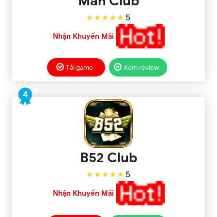
Man Club
5
Nhận Khuyến Mãi
Tải game
Xem review
4
B52 Club
5
Nhận Khuyến Mãi