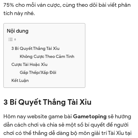
75% cho mỗi ván cược, cùng theo dõi bài viết phân
tích này nhé.
Nội dung
3 Bí Quyết Thắng Tài Xỉu
Không Cược Theo Cảm Tính
Cược Tài Hoặc Xỉu
Gấp Thếp/Xấp Đôi
Kết Luận
3 Bí Quyết Thắng Tài Xỉu
Hôm nay website game bài
Gametoping
sẽ hướng
dẫn cách chơi và chia sẻ một số bí quyết để người
chơi có thể thắng dễ dàng bộ môn giải trí Tài Xỉu tại