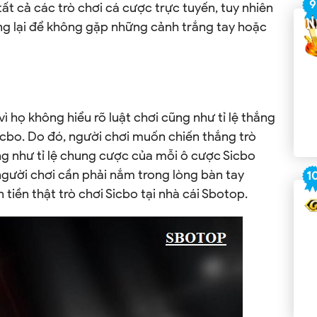
9
t cả các trò chơi cá cược trực tuyến, tuy nhiên
ừng lại để không gặp những cảnh trắng tay hoặc
 họ không hiểu rõ luật chơi cũng như tỉ lệ thắng
cbo. Do đó, người chơi muốn chiến thắng trò
ng như tỉ lệ chung cược của mỗi ô cược Sicbo
người chơi cần phải nắm trong lòng bàn tay
1
 tiền thật trò chơi Sicbo tại nhà cái Sbotop.