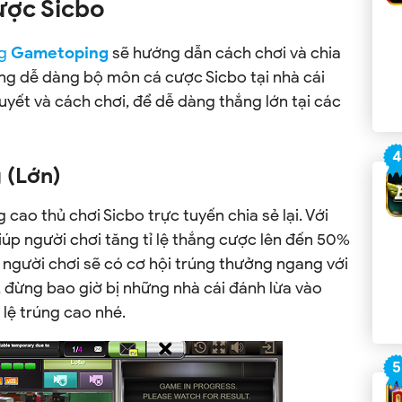
ược Sicbo
g
Gametoping
sẽ hướng dẫn cách chơi và chia
ắng dễ dàng bộ môn cá cược Sicbo tại nhà cái
yết và cách chơi, để dễ dàng thắng lớn tại các
4
 (Lớn)
cao thủ chơi Sicbo trực tuyến chia sẻ lại. Với
iúp người chơi tăng tỉ lệ thắng cược lên đến 50%
người chơi sẽ có cơ hội trúng thưởng ngang với
 1, đừng bao giờ bị những nhà cái đánh lừa vào
 lệ trúng cao nhé.
5