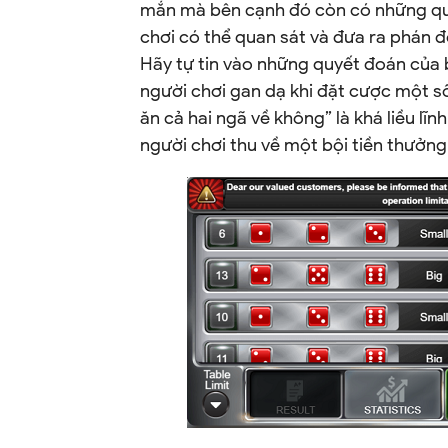
mắn mà bên cạnh đó còn có những quy
chơi có thể quan sát và đưa ra phán 
Hãy tự tin vào những quyết đoán của 
người chơi gan dạ khi đặt cược một số
ăn cả hai ngã về không” là khá liều lĩn
người chơi thu về một bội tiền thưởng