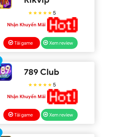
5
Nhận Khuyến Mãi
Tải game
Xem review
789 Club
5
Nhận Khuyến Mãi
Tải game
Xem review