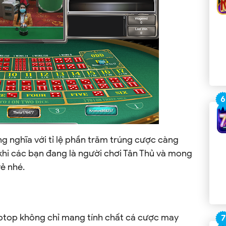
6
ng nghĩa với tỉ lệ phần trăm trúng cược càng
khi các bạn đang là người chơi Tân Thủ và mong
vẻ nhé.
botop không chỉ mang tính chất cá cược may
7