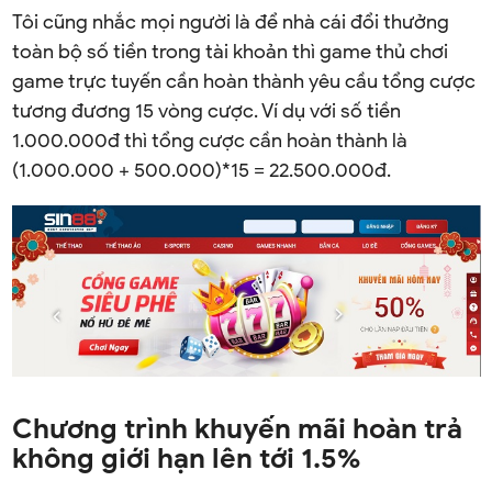
Tôi cũng nhắc mọi người là để nhà cái đổi thưởng
toàn bộ số tiền trong tài khoản thì game thủ chơi
game trực tuyến cần hoàn thành yêu cầu tổng cược
tương đương 15 vòng cược. Ví dụ với số tiền
1.000.000đ thì tổng cược cần hoàn thành là
(1.000.000 + 500.000)*15 = 22.500.000đ.
Chương trình khuyến mãi hoàn trả
không giới hạn lên tới 1.5%