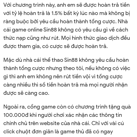
Với chương trình này, anh em sẽ được hoàn trả tiền
với tỷ lệ hoàn trả là 1.5% bất kỳ lúc nào mà không bị
ràng buộc bởi yêu cầu hoàn thành tổng cược. Nhà
cái game online Sin88 không có yêu cầu gì về cách
thức nạp cũng như rút. Mọi hình thức giao dịch đều
được tham gia, có cược sẽ được hoàn trả.
Mặc dù nhà cái thể thao Sin88 không yêu cầu hoàn
thành tổng cược nhưng theo tôi, nếu không có việc
gì thì anh em không nên rút tiền vội vì tổng cược
càng nhiều thì số tiền hoàn trả mà mọi người nhận
được sẽ càng cao.
Ngoài ra, cổng game còn có chương trình tặng quà
100.000đ khi người chơi xác nhận các thông tin
chính chủ trên website của nhà cái. Chỉ với vài cú
click chuột đơn giản là game thủ đã có ngay