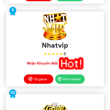
9
Nhatvip
5
Nhận Khuyến Mãi
Tải game
Xem review
10