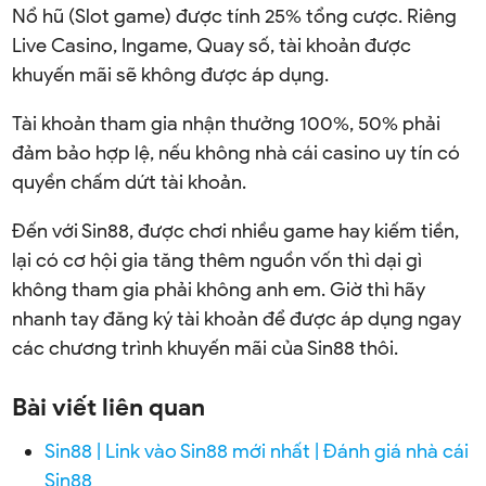
Nổ hũ (Slot game) được tính 25% tổng cược. Riêng
Live Casino, Ingame, Quay số, tài khoản được
khuyến mãi sẽ không được áp dụng.
Tài khoản tham gia nhận thưởng 100%, 50% phải
đảm bảo hợp lệ, nếu không nhà cái casino uy tín có
quyền chấm dứt tài khoản.
Đến với Sin88, được chơi nhiều game hay kiếm tiền,
lại có cơ hội gia tăng thêm nguồn vốn thì dại gì
không tham gia phải không anh em. Giờ thì hãy
nhanh tay đăng ký tài khoản để được áp dụng ngay
các chương trình khuyến mãi của Sin88 thôi.
Bài viết liên quan
Sin88 | Link vào Sin88 mới nhất | Đánh giá nhà cái
Sin88