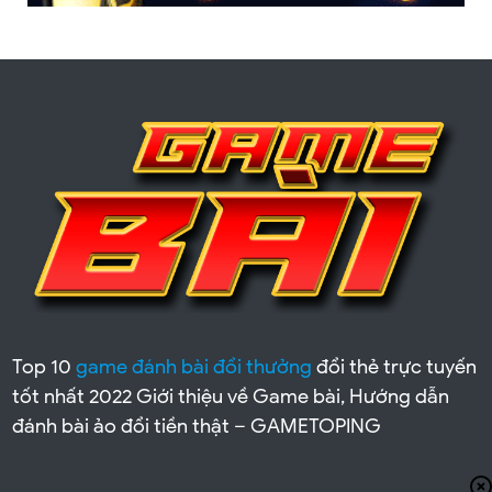
Top 10
game đánh bài đổi thưởng
đổi thẻ trực tuyến
tốt nhất 2022 Giới thiệu về Game bài, Hướng dẫn
đánh bài ảo đổi tiền thật – GAMETOPING