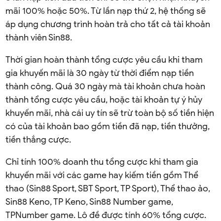
mãi 100% hoặc 50%. Từ lần nạp thứ 2, hệ thống sẽ
áp dụng chương trình hoàn trả cho tất cả tài khoản
thành viên Sin88.
Thời gian hoàn thành tổng cược yêu cầu khi tham
gia khuyến mãi là 30 ngày từ thời điểm nạp tiền
thành công. Quá 30 ngày mà tài khoản chưa hoàn
thành tổng cược yêu cầu, hoặc tài khoản tự ý hủy
khuyến mãi, nhà cái uy tín sẽ trừ toàn bộ số tiền hiện
có của tài khoản bao gồm tiền đã nạp, tiền thưởng,
tiền thắng cược.
Chỉ tính 100% doanh thu tổng cược khi tham gia
khuyến mãi với các game hay kiếm tiền gồm Thể
thao (Sin88 Sport, SBT Sport, TP Sport), Thể thao ảo,
Sin88 Keno, TP Keno, Sin88 Number game,
TPNumber game. Lô đề được tính 60% tổng cược.