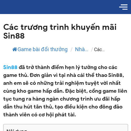
Các trương trình khuyến mãi
Sin88
Game bài đổi thưởng
/
Nhà...
/
Các...
Sin88
đã trở thành điểm hẹn lý tưởng cho các
game thủ. Đơn giản vì tại nhà cái thể thao Sin88,
anh em sẽ có những trải nghiệm tuyệt vời nhất
cùng kho game hấp dẫn. Đặc biệt, cổng game liên
tục tung ra hàng ngàn chương trình ưu đãi hấp
dẫn thu hút tân thủ, tạo điều kiện cho đông đảo
thành viên có cơ hội phát tài.