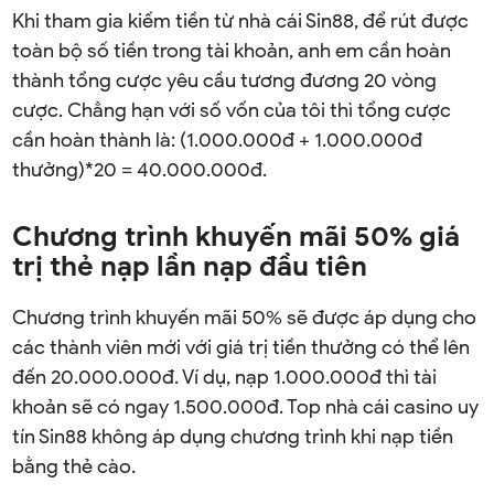
Khi tham gia kiếm tiền từ nhà cái Sin88, để rút được
toàn bộ số tiền trong tài khoản, anh em cần hoàn
thành tổng cược yêu cầu tương đương 20 vòng
cược. Chẳng hạn với số vốn của tôi thì tổng cược
cần hoàn thành là: (1.000.000đ + 1.000.000đ
thưởng)*20 = 40.000.000đ.
Chương trình khuyến mãi 50% giá
trị thẻ nạp lần nạp đầu tiên
Chương trình khuyến mãi 50% sẽ được áp dụng cho
các thành viên mới với giá trị tiền thưởng có thể lên
đến 20.000.000đ. Ví dụ, nạp 1.000.000đ thì tài
khoản sẽ có ngay 1.500.000đ. Top nhà cái casino uy
tín Sin88 không áp dụng chương trình khi nạp tiền
bằng thẻ cào.