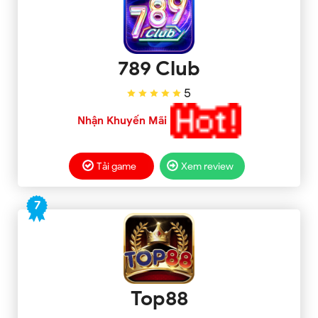
789 Club
5
Nhận Khuyến Mãi
Tải game
Xem review
7
Top88