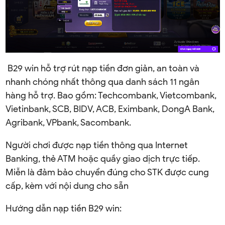
B29 win hỗ trợ rút nạp tiền đơn giản, an toàn và
nhanh chóng nhất thông qua danh sách 11 ngân
hàng hỗ trợ. Bao gồm: Techcombank, Vietcombank,
Vietinbank, SCB, BIDV, ACB, Eximbank, DongA Bank,
Agribank, VPbank, Sacombank.
Người chơi được nạp tiền thông qua Internet
Banking, thẻ ATM hoặc quầy giao dịch trực tiếp.
Miễn là đảm bảo chuyển đúng cho STK được cung
cấp, kèm với nội dung cho sẵn
Hướng dẫn nạp tiền B29 win: