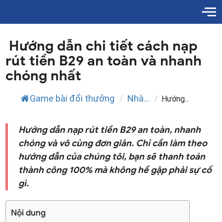
Hướng dẫn chi tiết cách nạp
rút tiền B29 an toàn và nhanh
chóng nhất
Game bài đổi thưởng
/
Nhà...
/
Hướng...
Hướng dẫn nạp rút tiền B29 an toàn, nhanh
chóng và vô cùng đơn giản. Chỉ cần làm theo
hướng dẫn của chúng tôi, bạn sẽ thanh toán
thành công 100% mà không hề gặp phải sự cố
gì.
Nội dung