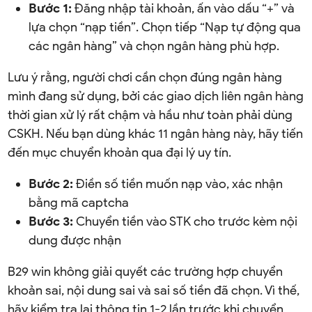
Bước 1:
Đăng nhập tài khoản, ấn vào dấu “+” và
lựa chọn “nạp tiền”. Chọn tiếp “Nạp tự động qua
các ngân hàng” và chọn ngân hàng phù hợp.
Lưu ý rằng, người chơi cần chọn đúng ngân hàng
mình đang sử dụng, bởi các giao dịch liên ngân hàng
thời gian xử lý rất chậm và hầu như toàn phải dùng
CSKH. Nếu bạn dùng khác 11 ngân hàng này, hãy tiến
đến mục chuyển khoản qua đại lý uy tín.
Bước 2:
Điền số tiền muốn nạp vào, xác nhận
bằng mã captcha
Bước 3:
Chuyển tiền vào STK cho trước kèm nội
dung được nhận
B29 win không giải quyết các trường hợp chuyển
khoản sai, nội dung sai và sai số tiền đã chọn. Vì thế,
hãy kiểm tra lại thông tin 1-2 lần trước khi chuyển