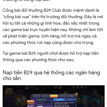
Cổng bài đổi thưởng B29 Club được mệnh danh là
“cổng bài vua” trên thị trường đổi thưởng. Đây là nơi
hội tụ tất cả những gì tinh hoa, đặc sắc nhất trong
các game bài trực tuyến hiện nay. Không chỉ làm tốt
về phát triển game, tính năng, hỗ trợ mà ngay cả
các phương thức rút nạp cũng được chú trọng.
Tại game bài B29, người chơi được hỗ trợ nạp tiền
thông qua các phương thức như sau:
Nạp tiền B29 qua hệ thống các ngân hàng
cho sẵn