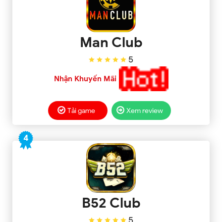
Man Club
5
Nhận Khuyến Mãi
Tải game
Xem review
4
B52 Club
5