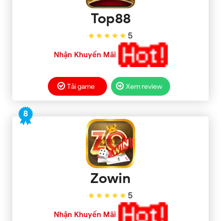
Top88
5
Nhận Khuyến Mãi
Tải game
Xem review
8
Zowin
5
Nhận Khuyến Mãi