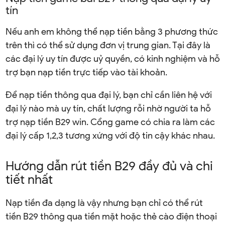
tín
Nếu anh em không thể nạp tiền bằng 3 phương thức
trên thì có thể sử dụng đơn vị trung gian. Tại đây là
các đại lý uy tín được uỷ quyền, có kinh nghiệm và hỗ
trợ bạn nạp tiền trực tiếp vào tài khoản.
Để nạp tiền thông qua đại lý, bạn chỉ cần liên hệ với
đại lý nào mà uy tín, chất lượng rỗi nhờ người ta hỗ
trợ nạp tiền B29 win. Cổng game có chia ra làm các
đại lý cấp 1,2,3 tương xứng với độ tin cậy khác nhau.
Hướng dẫn rút tiền B29 đầy đủ và chi
tiết nhất
Nạp tiền đa dạng là vậy nhưng bạn chỉ có thể rút
tiền B29 thông qua tiền mặt hoặc thẻ cào điện thoại