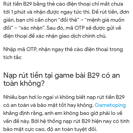
Rút tiền B29 bằng thẻ cào điện thoại chỉ mất chưa
tới 1 phút và nhận được ngay tức thì. Để rút tiền, đơn
giản, bạn chỉ cần chọn “đổi thẻ” – “mệnh giá muốn
đổi” – “xác nhận”. Sau đó, mã OTP sẽ được gửi về
điện thoại để xác nhận giao dịch chính chủ.
Nhập mã OTP, nhận ngay thẻ cào điện thoại trong
tích tắc
Nạp rút tiền tại game bài B29 có an
toàn không?
Nhiều bạn hơi lo ngại vì không biết nạp rút tiền B29
có an toàn và bảo mật tốt hay không.
Gametoping
khẳng định rằng, anh em không bao giờ phải lo về
vấn đề này. Bởi hệ thống nạp rút B29 hiện nay có tính
bảo mật cực cao, độ an toàn tuyệt đối.