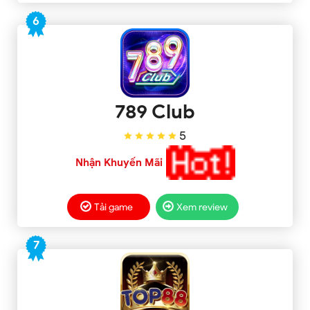
6
789 Club
5
Nhận Khuyến Mãi
Tải game
Xem review
7