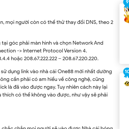
9
ặn, mọi người còn có thể thử thay đổi DNS, theo 2
g tại góc phải màn hình và chọn Network And
ction -> Internet Protocol Version 4.
8.4.4 hoặc 208.67.222.222 – 208.67.220.220.
à sử dụng link vào nhà cái One88 mới nhất dường
1
hông cần phải có am hiểu về công nghệ, cũng
ick là đã vào được ngay. Tuy nhiên cách này lại
 thích có thể không vào được, như vậy sẽ phải
, chắc chắn mọi người sẽ vào được Nhà cái bóng