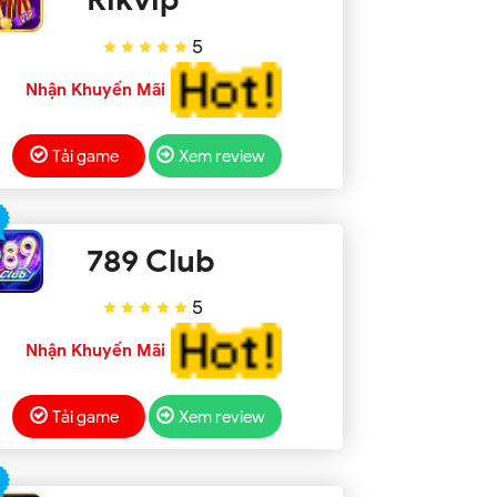
5
Nhận Khuyến Mãi
Tải game
Xem review
789 Club
5
Nhận Khuyến Mãi
Tải game
Xem review