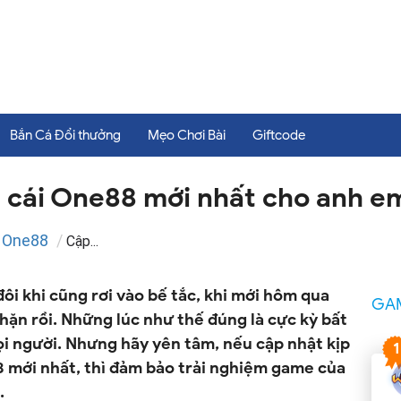
Bắn Cá Đổi thưởng
Mẹo Chơi Bài
Giftcode
à cái One88 mới nhất cho anh e
One88
/
Cập...
i khi cũng rơi vào bế tắc, khi mới hôm qua
GAM
chặn rồi. Những lúc như thế đúng là cực kỳ bất
mọi người. Nhưng hãy yên tâm, nếu cập nhật kịp
1
8 mới nhất, thì đảm bảo trải nghiệm game của
.