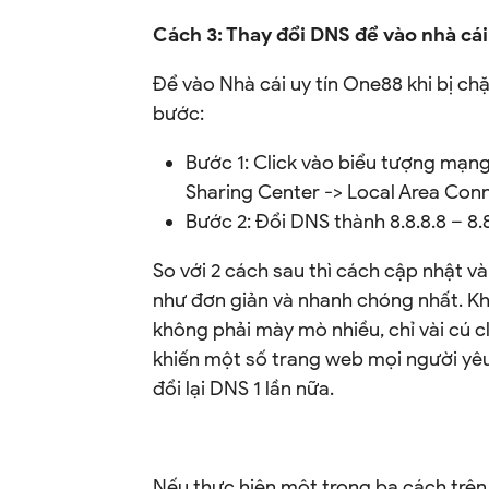
Cách 3: Thay đổi DNS để vào nhà cái
Để vào Nhà cái uy tín One88 khi bị ch
bước:
Bước 1: Click vào biểu tượng mạn
Sharing Center -> Local Area Conne
Bước 2: Đổi DNS thành 8.8.8.8 – 8.
So với 2 cách sau thì cách cập nhật v
như đơn giản và nhanh chóng nhất. K
không phải mày mò nhiều, chỉ vài cú cl
khiến một số trang web mọi người yêu
đổi lại DNS 1 lần nữa.
Nếu thực hiện một trong ba cách trên