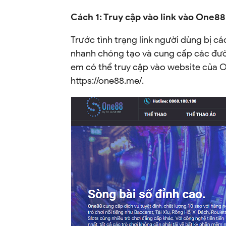
Cách 1: Truy cập vào link vào One88
Trước tình trạng link người dùng bị 
nhanh chóng tạo và cung cấp các đườ
em có thể truy cập vào website của One
https://one88.me/.