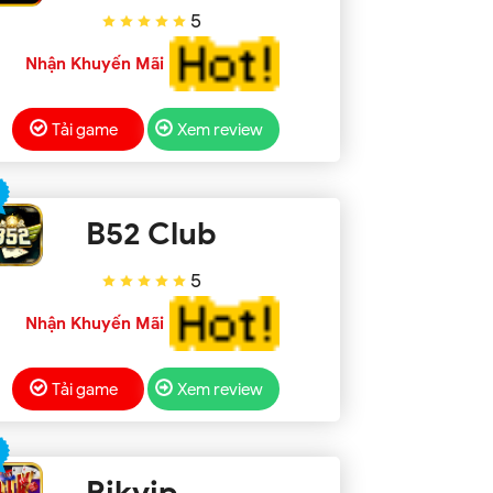
5
Nhận Khuyến Mãi
Tải game
Xem review
B52 Club
5
Nhận Khuyến Mãi
Tải game
Xem review
Rikvip