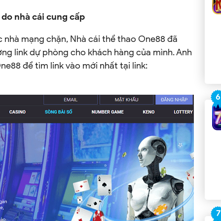
 do nhà cái cung cấp
các nhà mạng chặn, Nhà cái thể thao One88 đã
ng link dự phòng cho khách hàng của mình. Anh
88 để tìm link vào mới nhất tại link:
6
7