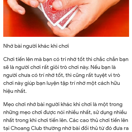
Nhớ bài người khác khi chơi
Chơi tiến lên mà bạn có trí nhớ tốt thì chắc chắn bạn
sẽ là người chơi rất giỏi trò chơi này. Nếu bạn là
người chưa có trí nhớ tốt, thì cũng rất tuyệt vì trò
chơi này giúp bạn luyện tập trí nhớ một cách hữu
hiệu nhất.
Mẹo chơi nhớ bài người khác khi chơi là một trong
những mẹo chơi được nói nhiều nhất, sử dụng nhiều
nhất trong khi chơi tiến lên. Các cao thủ chơi tiến lên
tại Choang Club thường nhớ bài đối thủ từ đó đưa ra