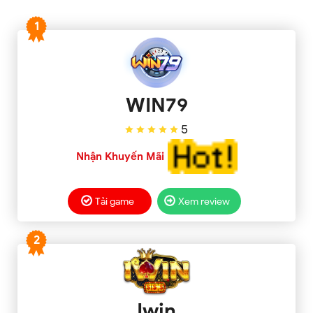
1
WIN79
5
Nhận Khuyến Mãi
Tải game
Xem review
2
Iwin