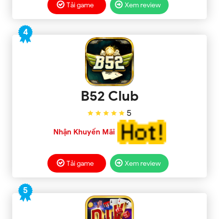
Tải game
Xem review
4
B52 Club
5
Nhận Khuyến Mãi
Tải game
Xem review
5