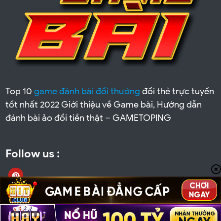
Top 10
game đánh bài đổi thưởng
đổi thẻ trực tuyến
tốt nhất 2022 Giới thiệu về Game bài, Hướng dẫn
đánh bài ảo đổi tiền thật – GAMETOPING
Follow us :