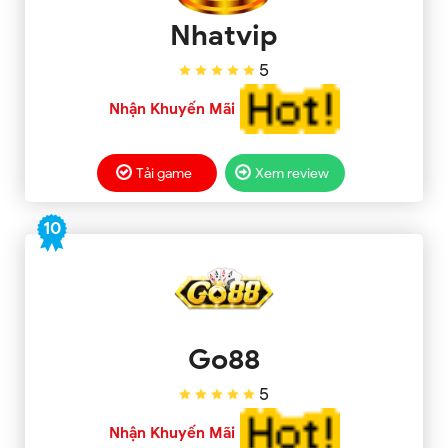
Nhatvip
5
Nhận Khuyến Mãi
Tải game
Xem review
10
Go88
5
Nhận Khuyến Mãi