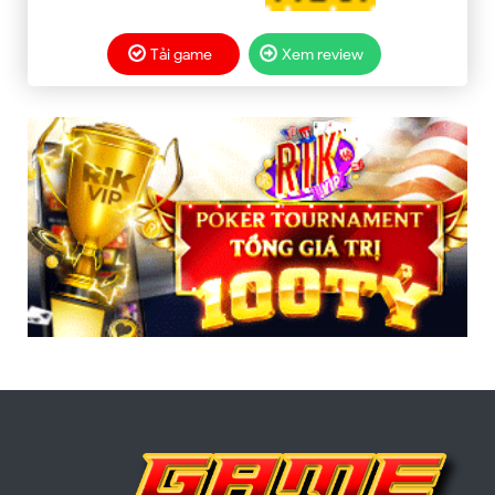
Tải game
Xem review