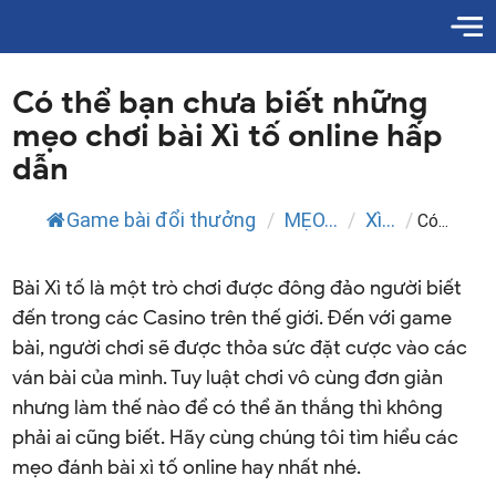
Có thể bạn chưa biết những
mẹo chơi bài Xì tố online hấp
dẫn
Game bài đổi thưởng
/
MẸO...
/
Xì...
/
Có...
Bài Xì tố là một trò chơi được đông đảo người biết
đến trong các Casino trên thế giới. Đến với game
bài, người chơi sẽ được thỏa sức đặt cược vào các
ván bài của mình. Tuy luật chơi vô cùng đơn giản
nhưng làm thế nào để có thể ăn thắng thì không
phải ai cũng biết. Hãy cùng chúng tôi tìm hiểu các
mẹo đánh bài xì tố online hay nhất nhé.