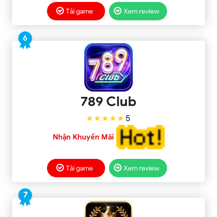
Tải game
Xem review
6
789 Club
5
Nhận Khuyến Mãi
Tải game
Xem review
7