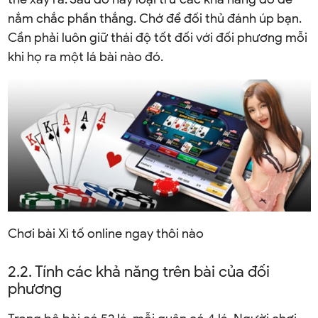
nắm chắc phần thắng. Chớ để đối thủ đánh úp bạn.
Cần phải luôn giữ thái độ tốt đối với đối phương mỗi
khi họ ra một lá bài nào đó.
Chơi bài Xì tố online ngay thôi nào
2.2. Tính các khả năng trên bài của đối
phương