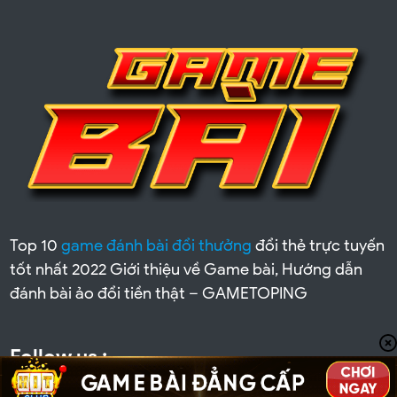
Top 10
game đánh bài đổi thưởng
đổi thẻ trực tuyến
tốt nhất 2022 Giới thiệu về Game bài, Hướng dẫn
đánh bài ảo đổi tiền thật – GAMETOPING
Follow us :