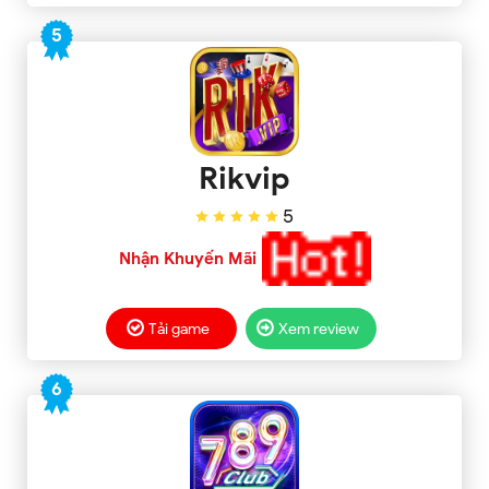
5
Rikvip
5
Nhận Khuyến Mãi
Tải game
Xem review
6