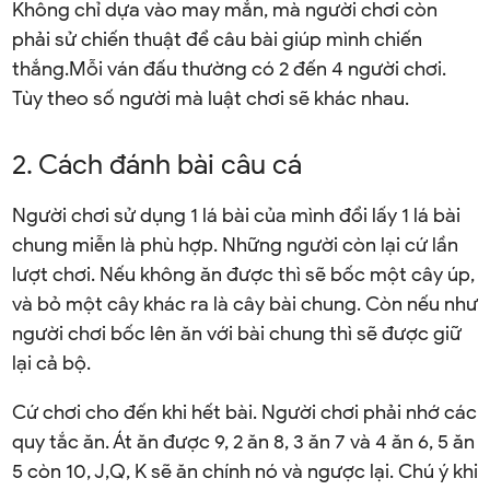
Không chỉ dựa vào may mắn, mà người chơi còn
phải sử chiến thuật để câu bài giúp mình chiến
thắng.Mỗi ván đấu thường có 2 đến 4 người chơi.
Tùy theo số người mà luật chơi sẽ khác nhau.
2. Cách đánh bài câu cá
Người chơi sử dụng 1 lá bài của mình đổi lấy 1 lá bài
chung miễn là phù hợp. Những người còn lại cứ lần
lượt chơi. Nếu không ăn được thì sẽ bốc một cây úp,
và bỏ một cây khác ra là cây bài chung. Còn nếu như
người chơi bốc lên ăn với bài chung thì sẽ được giữ
lại cả bộ.
Cứ chơi cho đến khi hết bài. Người chơi phải nhớ các
quy tắc ăn. Át ăn được 9, 2 ăn 8, 3 ăn 7 và 4 ăn 6, 5 ăn
5 còn 10, J,Q, K sẽ ăn chính nó và ngược lại. Chú ý khi