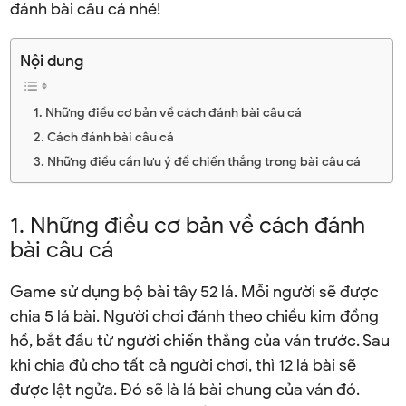
đánh bài câu cá nhé!
Nội dung
1. Những điều cơ bản về cách đánh bài câu cá
2. Cách đánh bài câu cá
3. Những điều cần lưu ý để chiến thắng trong bài câu cá
1. Những điều cơ bản về cách đánh
bài câu cá
Game sử dụng bộ bài tây 52 lá. Mỗi người sẽ được
chia 5 lá bài. Người chơi đánh theo chiều kim đồng
hồ, bắt đầu từ người chiến thắng của ván trước. Sau
khi chia đủ cho tất cả người chơi, thì 12 lá bài sẽ
được lật ngửa. Đó sẽ là lá bài chung của ván đó.