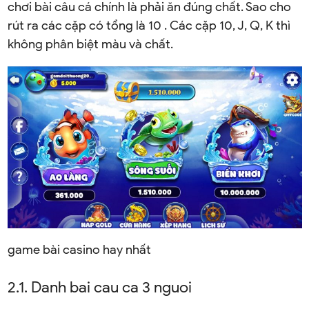
chơi bài câu cá chính là phải ăn đúng chất. Sao cho
rút ra các cặp có tổng là 10 . Các cặp 10, J, Q, K thì
không phân biệt màu và chất.
game bài casino hay nhất
2.1. Danh bai cau ca 3 nguoi