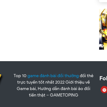
Top 10
game đánh bài đổi thưởng
đổi thẻ
Fo
trực tuyến tốt nhất 2022 Giới thiệu về
Game bài, Hướng dẫn đánh bài ảo đổi
tiền thật – GAMETOPING