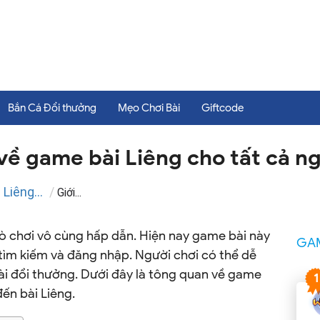
Bắn Cá Đổi thưởng
Mẹo Chơi Bài
Giftcode
về game bài Liêng cho tất cả ng
Liêng...
/
Giới...
ò chơi vô cùng hấp dẫn. Hiện nay game bài này
GAM
 tìm kiếm và đăng nhập. Người chơi có thể dễ
ài đổi thưởng. Dưới đây là tông quan về game
1
ến bài Liêng.