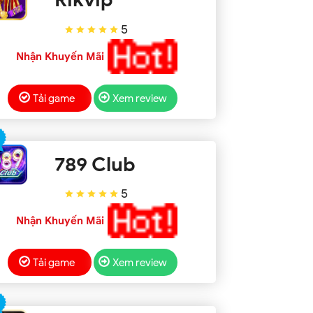
5
Nhận Khuyến Mãi
Tải game
Xem review
789 Club
5
Nhận Khuyến Mãi
Tải game
Xem review