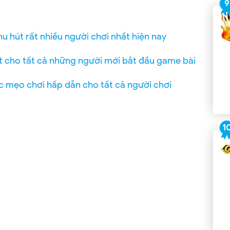
9
 hút rất nhiều người chơi nhất hiện nay
t cho tất cả những người mới bắt đầu game bài
c mẹo chơi hấp dẫn cho tất cả người chơi
1