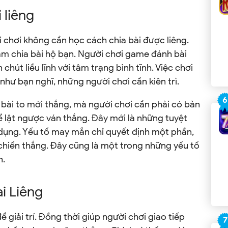
 liêng
 chơi không cần học cách chia bài được liêng.
eam chia bài hộ bạn. Người chơi game đánh bài
chút liều lĩnh với tâm trạng bình tĩnh. Việc chơi
như bạn nghĩ, những người chơi cần kiên trì.
6
 bài to mới thắng, mà người chơi cần phải có bản
ể lật ngược ván thắng. Đây mới là những tuyệt
 dụng. Yếu tố may mắn chỉ quyết định một phần,
 chiến thắng. Đây cũng là một trong những yếu tố
n.
ài Liêng
ể giải trí. Đồng thời giúp người chơi giao tiếp
7