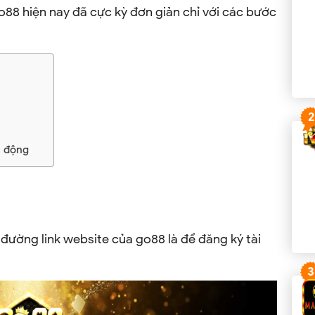
o88 hiện nay đã cực kỳ đơn giản chỉ với các bước
2
i động
 đường link website của go88 là để đăng ký tài
3