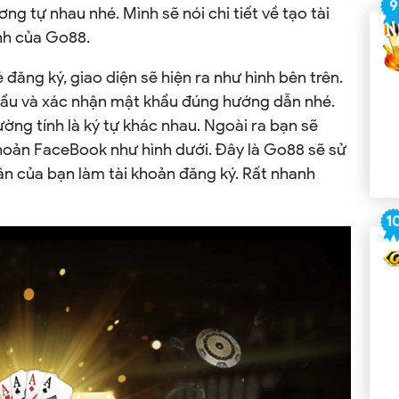
9
g tự nhau nhé. Mình sẽ nói chi tiết về tạo tài
nh của Go88.
ẻ đăng ký, giao diện sẽ hiện ra như hình bên trên.
ẩu và xác nhận mật khẩu đúng hướng dẫn nhé.
ường tính là ký tự khác nhau. Ngoài ra bạn sẽ
 khoản FaceBook như hình dưới. Đây là Go88 sẽ sử
n của bạn làm tài khoản đăng ký. Rất nhanh
1