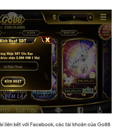
i liên kết với Facebook, các tài khoản của Go88