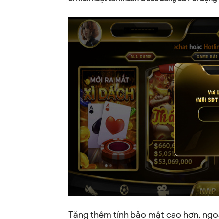
Tăng thêm tính bảo mật cao hơn, ngoà