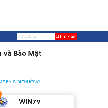
Tìm kiếm
n và Bảo Mật
E BÀI ĐỔI THƯỞNG
WIN79