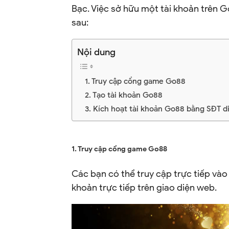
Bạc. Việc sở hữu một tài khoản trên G
sau:
Nội dung
1. Truy cập cổng game Go88
2. Tạo tài khoản Go88
3. Kích hoạt tài khoản Go88 bằng SĐT d
1. Truy cập cổng game Go88
Các bạn có thể truy cập trực tiếp vào
khoản trực tiếp trên giao diện web.