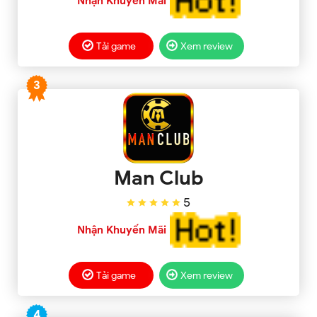
Nhận Khuyến Mãi
Tải game
Xem review
3
Man Club
5
Nhận Khuyến Mãi
Tải game
Xem review
4