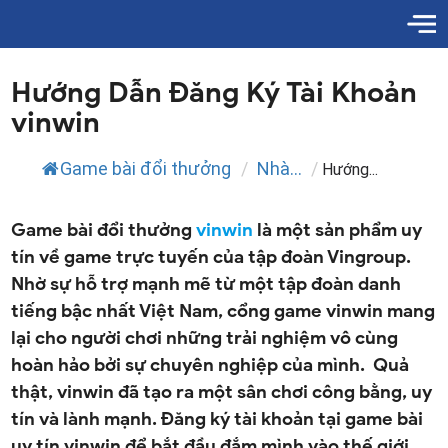
Hướng Dẫn Đăng Ký Tài Khoản
vinwin
Game bài đổi thưởng
/
Nhà...
/
Hướng...
Game bài đổi thưởng
vinwin
là một sản phẩm uy
tín về game trực tuyến của tập đoàn Vingroup.
Nhờ sự hỗ trợ mạnh mẽ từ một tập đoàn danh
tiếng bậc nhất Việt Nam, cổng game vinwin mang
lại cho người chơi những trải nghiệm vô cùng
hoàn hảo bởi sự chuyên nghiệp của mình. Quả
thật, vinwin đã tạo ra một sân chơi công bằng, uy
tín và lành mạnh. Đăng ký tài khoản tại game bài
uy tín vinwin để bắt đầu đắm mình vào thế giới