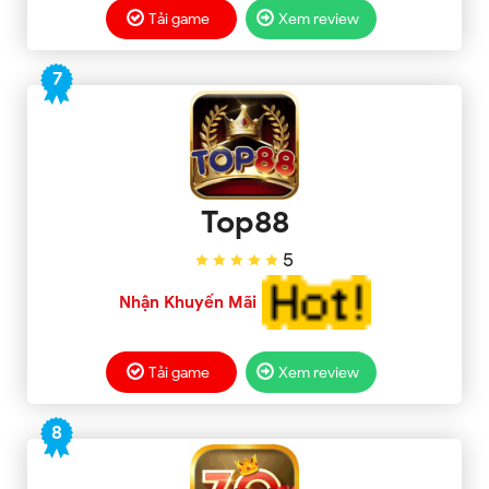
Tải game
Xem review
7
Top88
5
Nhận Khuyến Mãi
Tải game
Xem review
8