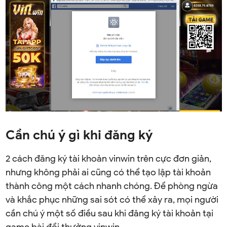
Cần chú ý gì khi đăng ký
2 cách đăng ký tài khoản vinwin trên cực đơn giản,
nhưng không phải ai cũng có thể tạo lập tài khoản
thành công một cách nhanh chóng. Để phòng ngừa
và khắc phục những sai sót có thể xảy ra, mọi người
cần chú ý một số điều sau khi đăng ký tài khoản tại