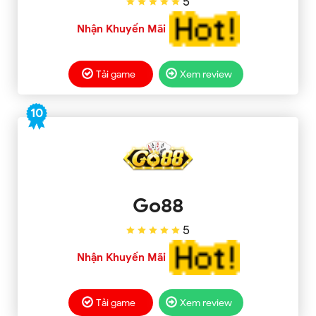
5
Nhận Khuyến Mãi
Tải game
Xem review
10
Go88
5
Nhận Khuyến Mãi
Tải game
Xem review