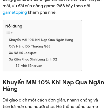
mãi, ưu đãi của cổng game G88 hãy theo dõi
gametoping
khám phá nhé.
Nội dung
Khuyến Mãi 10% Khi Nạp Qua Ngân Hàng
Cửa Hàng Đổi Thưởng G88
X6 Nổ Hũ Jackpot
Sự Kiện Phục Sinh Lung Linh X2
Bài viết liên quan
Khuyến Mãi 10% Khi Nạp Qua Ngân
Hàng
Để giao dịch một cách đơn giản, nhanh chóng và
tiện lợi hơn cho người chơi. Hệ thống cổng game