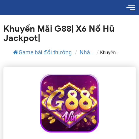
Khuyến Mãi G88| X6 Nổ Hũ
Jackpot|
Game bài đổi thưởng
/
Nhà...
/
Khuyến...