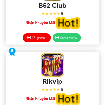
B52 Club
5
Nhận Khuyến Mãi
Tải game
Xem review
5
Rikvip
5
Nhận Khuyến Mãi