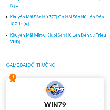
Nạp|
Khuyến Mãi Săn Hũ 777| Cơ Hội Săn Hũ Lên Đến
100 Triệu|
Khuyến Mãi Mir68 Club| Săn Hũ Lên Đến 50 Triệu
VND|
GAME BÀI ĐỔI THƯỞNG
1
WIN79