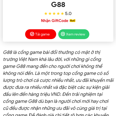
G88
5.0
Nhận GiftCode
Tải game
Xem review
G88 là cổng game bài đổi thưởng có mặt ở thị
trường Việt Nam khá lâu đời, với những gì cổng
game G88 mang đến cho người chơi không thể
không nói đến. Là một trong top cổng game có số
lượng trò chơi cá cược nhiều nhất, ưu đãi khuyến mãi
được đưa ra nhiều nhất và đặc biệt các sự kiện giải
đấu lên đến hàng triệu VND. Đến trải nghiệm tại
cổng game G88 dù bạn là người chơi mới hay chơi
cũ đều được nhận những ưu đãi vô cùng giá trị tại
cổng game.
Để đánh giá chi tiết rõ hơn các khuyến