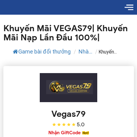
Khuyến Mãi VEGAS79| Khuyến
Mãi Nạp Lần Đầu 100%|
Game bài đổi thưởng
/
Nhà...
/
Khuyến...
Vegas79
5.0
Nhận GiftCode