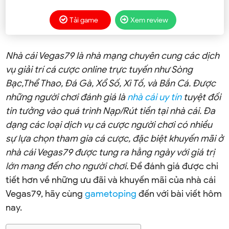
Tải game
Xem review
Nhà cái Vegas79 là nhà mạng chuyên cung các dịch
vụ giải trí cá cược online trực tuyến như Sòng
Bạc,Thể Thao, Đá Gà, Xổ Số, Xì Tố, và Bắn Cá. Được
những người chơi đánh giá là
nhà cái uy tín
tuyệt đối
tin tưởng vào quá trình Nạp/Rút tiền tại nhà cái. Đa
dạng các loại dịch vụ cá cược người chơi có nhiều
sự lựa chọn tham gia cá cược, đặc biệt khuyến mãi ở
nhà cái Vegas79 được tung ra hằng ngày với giá trị
lớn mang đến cho người chơi.
Để đánh giá được chi
tiết hơn về những ưu đãi và khuyến mãi của nhà cái
Vegas79, hãy cùng
gametoping
đến với bài viết hôm
nay.