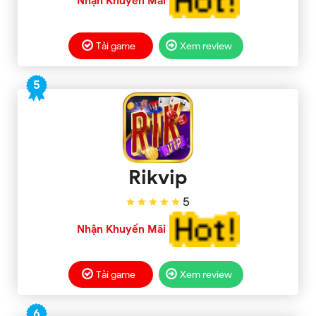
Nhận Khuyến Mãi
Tải game
Xem review
5
Rikvip
5
Nhận Khuyến Mãi
Tải game
Xem review
6