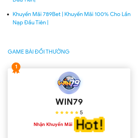
Khuyến Mãi 789Bet | Khuyến Mãi 100% Cho Lần
Nạp Đầu Tiên |
GAME BÀI ĐỔI THƯỞNG
1
WIN79
5
Nhận Khuyến Mãi