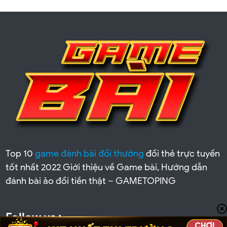
Top 10
game đánh bài đổi thưởng
đổi thẻ trực tuyến
tốt nhất 2022 Giới thiệu về Game bài, Hướng dẫn
đánh bài ảo đổi tiền thật – GAMETOPING
Follow us :