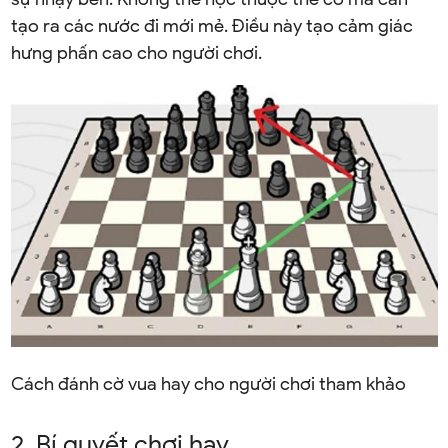
tạo ra các nước đi mới mẻ. Điều này tạo cảm giác
hưng phấn cao cho người chơi.
Cách đánh cờ vua hay cho người chơi tham khảo
2. Bí quyết chơi hay