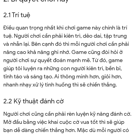
2.1 Trí tuệ
Điều quan trọng nhất khi chơi game này chính là trí
tuệ. Người chơi cần phải kiên trì, dẻo dai, tập trung
và nhẫn lại. Bên cạnh đó thì mỗi người chơi cần phải
nâng cao khả năng ghi nhớ. Game cũng đòi hỏi ở
người chơi sự quyết đoán mạnh mẽ. Từ đó, game
giúp tôi luyện ra những con người kiên trì, bền bỉ,
tỉnh táo và sáng tạo. Ai thông minh hơn, giỏi hơn,
nhanh nhạy xử lý tình huống thì sẽ chiến thắng.
2.2 Kỹ thuật đánh cờ
Người chơi cũng cần phải rèn luyện kỹ năng đánh cờ.
Mở đầu bằng việc khai cuộc cờ vua tốt thì sẽ giúp
bạn dễ dàng chiến thắng hơn. Mặc dù mỗi người có