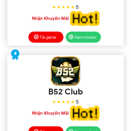
5
Nhận Khuyến Mãi
Tải game
Xem review
4
B52 Club
5
Nhận Khuyến Mãi