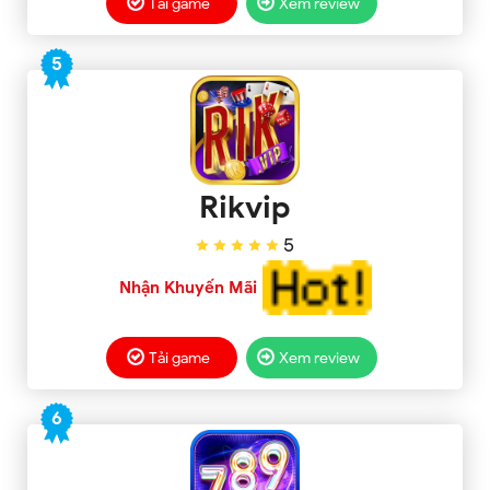
Tải game
Xem review
5
Rikvip
5
Nhận Khuyến Mãi
Tải game
Xem review
6