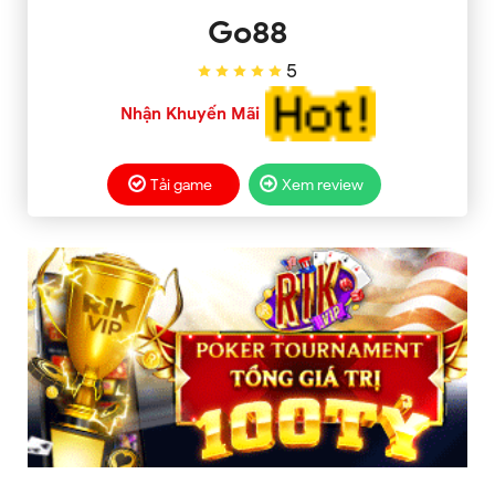
Go88
5
Nhận Khuyến Mãi
Tải game
Xem review