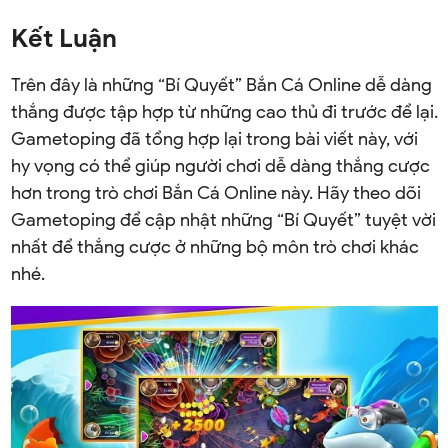
Kết Luận
Trên đây là những “Bí Quyết” Bắn Cá Online dễ dàng
thắng được tập hợp từ những cao thủ đi trước để lại.
Gametoping đã tổng hợp lại trong bài viết này, với
hy vọng có thể giúp người chơi dễ dàng thắng cược
hơn trong trò chơi Bắn Cá Online này. Hãy theo dõi
Gametoping để cập nhật những “Bí Quyết” tuyệt vời
nhất để thắng cược ở những bộ môn trò chơi khác
nhé.