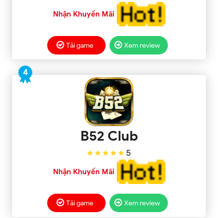
Nhận Khuyến Mãi
Tải game
Xem review
4
B52 Club
5
Nhận Khuyến Mãi
Tải game
Xem review