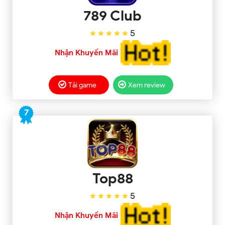
789 Club
5
Nhận Khuyến Mãi
Tải game
Xem review
7
Top88
5
Nhận Khuyến Mãi