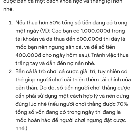
cược bắn cá một cách khoa học và thắng lợi hơn
nhé.
Nếu thua hơn 60% tổng số tiền đang có trong
một ngày (VD: Các bạn có 1.000.000đ trong
tài khoản và đã thua đến 600.000đ thì đây là
mốc bạn nên ngưng săn cá, và để số tiền
400.000đ cho ngày hôm sau). Tránh việc thua
trắng tay và dẫn đến nợ nần nhé.
Bắn cá là trò chơi cá cược giải trí, tuy nhiên có
thể giúp người chơi cải thiện thêm tài chính của
bản thân. Do đó, số tiền người chơi thắng cược
cần phải sử dụng một cách hợp lý và nên dừng
đúng lúc nhé (nếu người chơi thắng được 70%
tổng số vốn đang có trong ngày thì đang là
mốc hoàn hảo để người chơi ngưng đặt cược
nhé.)