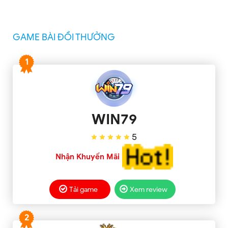
GAME BÀI ĐỔI THƯỞNG
1
WIN79
5
Nhận Khuyến Mãi
Tải game
Xem review
2