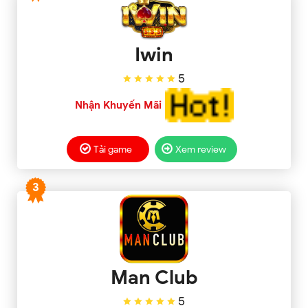
Iwin
5
Nhận Khuyến Mãi
Tải game
Xem review
3
Man Club
5