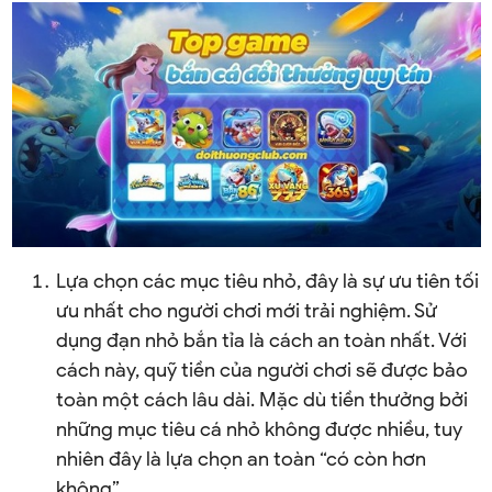
Lựa chọn các mục tiêu nhỏ, đây là sự ưu tiên tối
ưu nhất cho người chơi mới trải nghiệm. Sử
dụng đạn nhỏ bắn tỉa là cách an toàn nhất. Với
cách này, quỹ tiền của người chơi sẽ được bảo
toàn một cách lâu dài. Mặc dù tiền thưởng bởi
những mục tiêu cá nhỏ không được nhiều, tuy
nhiên đây là lựa chọn an toàn “có còn hơn
không”.