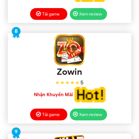
Tải game
Xem review
8
Zowin
5
Nhận Khuyến Mãi
Tải game
Xem review
9