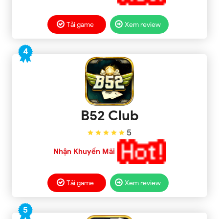
Tải game
Xem review
4
B52 Club
5
Nhận Khuyến Mãi
Tải game
Xem review
5