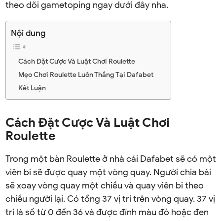
theo dõi gametoping ngay dưới đây nha.
Nội dung
Cách Đặt Cược Và Luật Chơi Roulette
Mẹo Chơi Roulette Luôn Thắng Tại Dafabet
Kết Luận
Cách Đặt Cược Và Luật Chơi
Roulette
Trong một bàn Roulette ở nhà cái Dafabet sẽ có một
viên bi sẽ được quay một vòng quay. Người chia bài
sẽ xoay vòng quay một chiều và quay viên bi theo
chiều người lại. Có tổng 37 vị trí trên vòng quay. 37 vị
trí là số từ 0 đến 36 và được đính màu đỏ hoặc đen