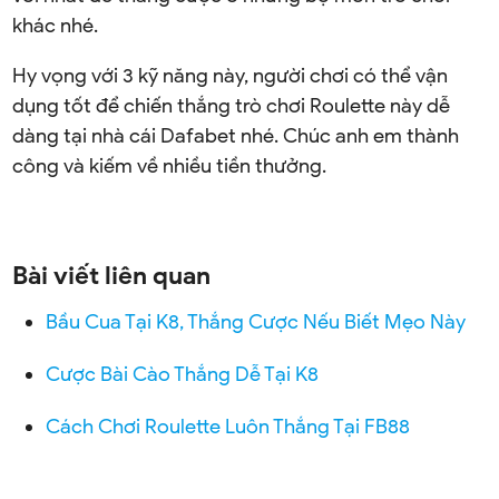
khác nhé.
Hy vọng với 3 kỹ năng này, người chơi có thể vận
dụng tốt để chiến thắng trò chơi Roulette này dễ
dàng tại nhà cái Dafabet nhé. Chúc anh em thành
công và kiếm về nhiều tiền thưởng.
Bài viết liên quan
Bầu Cua Tại K8, Thắng Cược Nếu Biết Mẹo Này
Cược Bài Cào Thắng Dễ Tại K8
Cách Chơi Roulette Luôn Thắng Tại FB88