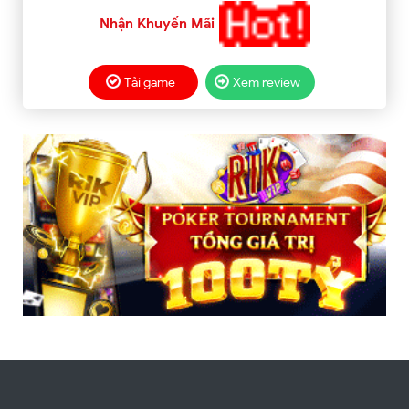
Nhận Khuyến Mãi
Tải game
Xem review