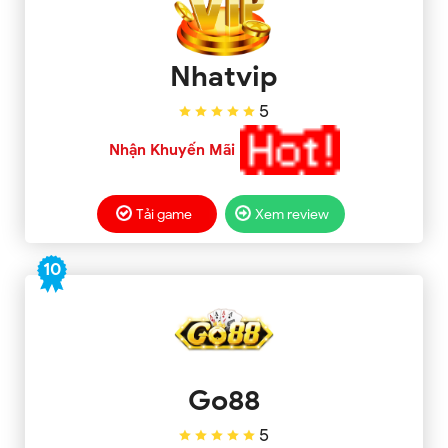
Nhatvip
5
Nhận Khuyến Mãi
Tải game
Xem review
10
Go88
5