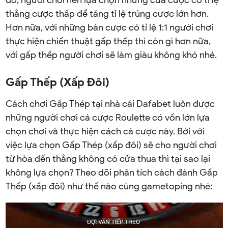
thắng cược thấp để tăng tỉ lệ trúng cược lớn hơn.
Hơn nữa, với những bàn cược có tỉ lệ 1:1 người chơi
thực hiện chiến thuật gấp thếp thì còn gì hơn nữa,
với gấp thếp người chơi sẽ làm giàu không khó nhé.
Gấp Thếp (Xấp Đôi)
Cách chơi Gấp Thép tại nhà cái Dafabet luôn được
những người chơi cá cược Roulette có vốn lớn lựa
chọn chơi và thực hiện cách cá cược này. Bởi với
việc lựa chọn Gấp Thép (xấp đôi) sẽ cho người chơi
từ hòa đến thắng không có cửa thua thì tại sao lại
không lựa chọn? Theo dõi phân tích cách đánh Gấp
Thếp (xấp đôi) như thế nào cùng gametoping nhé: