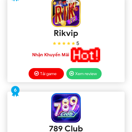
Rikvip
5
Nhận Khuyến Mãi
Tải game
Xem review
6
789 Club