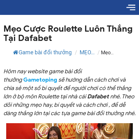
Mẹo Cược Roulette Luôn Thắng
Tại Dafabet
Game bài đổi thưởng
/
MẸO...
/
Mẹo...
Hôm nay website game bài đổi
thưởng
Gametoping
sẽ hướng dẫn cách chơi và
chia sẻ một số bí quyết để người chơi có thể thắng
lớn ở bộ môn Roulette tại nhà cái
Dafabet
nhé. Theo
dõi những mẹo hay, bí quyết và cách chơi , để dễ
dàng thắng lớn tại các tựa game bài đổi thưởng nhé.