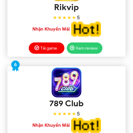
Rikvip
5
Nhận Khuyến Mãi
Tải game
Xem review
6
789 Club
5
Nhận Khuyến Mãi