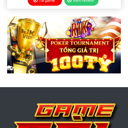
Tải game
Xem review