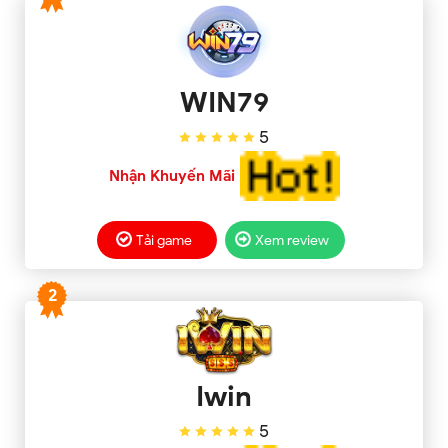
WIN79
5
Nhận Khuyến Mãi
Tải game
Xem review
2
Iwin
5