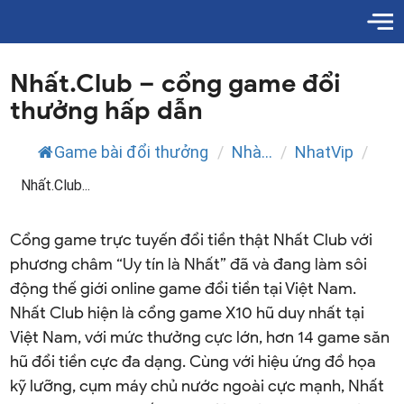
Nhất.Club – cổng game đổi
thưởng hấp dẫn
Game bài đổi thưởng
/
Nhà...
/
NhatVip
/
Nhất.Club...
Cổng game trực tuyến đổi tiền thật Nhất Club với
phương châm “Uy tín là Nhất” đã và đang làm sôi
động thế giới online game đổi tiền tại Việt Nam.
Nhất Club hiện là cổng game X10 hũ duy nhất tại
Việt Nam, với mức thưởng cực lớn, hơn 14 game săn
hũ đổi tiền cực đa dạng. Cùng với hiệu ứng đồ họa
kỹ lưỡng, cụm máy chủ nước ngoài cực mạnh, Nhất