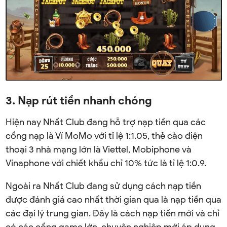
3. Nạp rút tiền nhanh chóng
Hiện nay Nhất Club đang hỗ trợ nạp tiền qua các
cổng nạp là Ví MoMo với tỉ lệ 1:1.05, thẻ cào điện
thoại 3 nhà mạng lớn là Viettel, Mobiphone và
Vinaphone với chiết khẩu chỉ 10% tức là tỉ lệ 1:0.9.
Ngoài ra Nhất Club đang sử dụng cách nạp tiền
được đánh giá cao nhất thời gian qua là nạp tiền qua
các đại lý trung gian. Đây là cách nạp tiền mới và chỉ