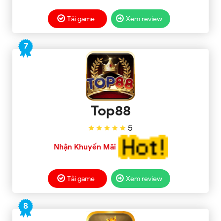
Tải game
Xem review
7
Top88
5
Nhận Khuyến Mãi
Tải game
Xem review
8