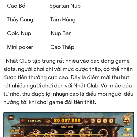
Cao Bồi Spartan Nup
Thủy Cung Tam Hùng
Gold Nup Nup Bar
Mini poker Cao Thấp
Nhất Club tập trung rất nhiều vào các dòng game
slots, người chơi chỉ với mức cược thấp, có thể nhận
được tiền thưởng cực cao. Đây là điểm mới thu hút
rất nhiều người chơi đến với Nhất Club. Với mức đầu
tư nhỏ, thu được lợi nhuận cao là điều mọi người đều
hướng tới khi chơi game đổi tiền thật.