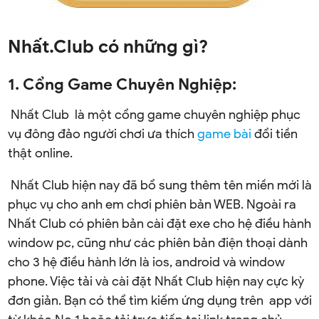
Nhất.Club có những gì?
1. Cổng Game Chuyên Nghiệp:
Nhất Club là một cổng game chuyên nghiệp phục
vụ đông đảo người chơi ưa thích
game bài
đổi tiền
thật online.
Nhất Club hiện nay đã bổ sung thêm tên miền mới là
phục vụ cho anh em chơi phiên bản WEB. Ngoài ra
Nhất Club có phiên bản cài đặt exe cho hệ điều hành
window pc, cũng như các phiên bản điện thoại dành
cho 3 hệ điều hành lớn là ios, android và window
phone. Việc tải và cài đặt Nhất Club hiện nay cực kỳ
đơn giản. Bạn có thể tìm kiếm ứng dụng trên app với