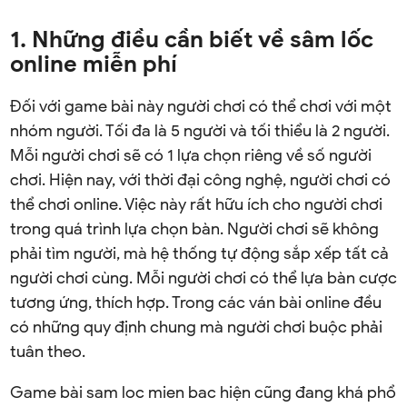
1. Những điều cần biết về sâm lốc
online miễn phí
Đối với game bài này người chơi có thể chơi với một
nhóm người. Tối đa là 5 người và tối thiểu là 2 người.
Mỗi người chơi sẽ có 1 lựa chọn riêng về số người
chơi. Hiện nay, với thời đại công nghệ, người chơi có
thể chơi online. Việc này rất hữu ích cho người chơi
trong quá trình lựa chọn bàn. Người chơi sẽ không
phải tìm người, mà hệ thống tự động sắp xếp tất cả
người chơi cùng. Mỗi người chơi có thể lựa bàn cược
tương ứng, thích hợp. Trong các ván bài online đều
có những quy định chung mà người chơi buộc phải
tuân theo.
Game bài sam loc mien bac hiện cũng đang khá phổ