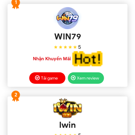
1
WIN79
5
Nhận Khuyến Mãi
Tải game
Xem review
2
Iwin