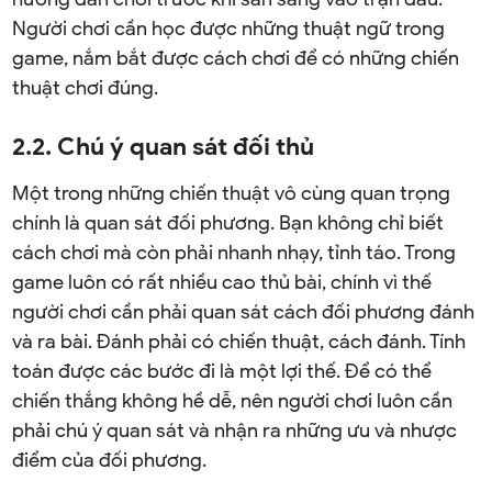
Người chơi cần học được những thuật ngữ trong
game, nắm bắt được cách chơi để có những chiến
thuật chơi đúng.
2.2. Chú ý quan sát đối thủ
Một trong những chiến thuật vô cùng quan trọng
chính là quan sát đối phương. Bạn không chỉ biết
cách chơi mà còn phải nhanh nhạy, tỉnh táo. Trong
game luôn có rất nhiều cao thủ bài, chính vì thế
người chơi cần phải quan sát cách đối phương đánh
và ra bài. Đánh phải có chiến thuật, cách đánh. Tính
toán được các bước đi là một lợi thế. Để có thể
chiến thắng không hề dễ, nên người chơi luôn cần
phải chú ý quan sát và nhận ra những ưu và nhược
điểm của đối phương.