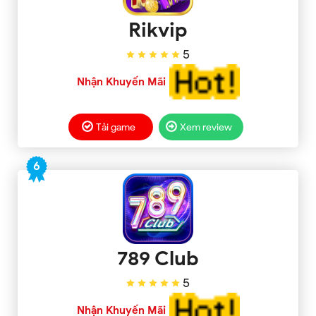
Rikvip
5
Nhận Khuyến Mãi
Tải game
Xem review
6
789 Club
5
Nhận Khuyến Mãi