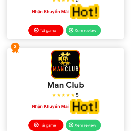
5
Nhận Khuyến Mãi
Tải game
Xem review
3
Man Club
5
Nhận Khuyến Mãi
Tải game
Xem review