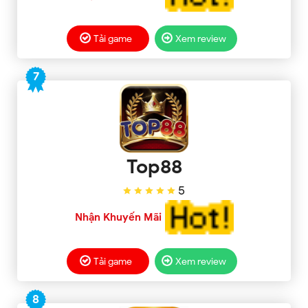
Tải game
Xem review
7
Top88
5
Nhận Khuyến Mãi
Tải game
Xem review
8