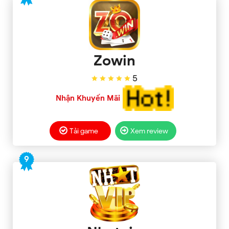
Zowin
5
Nhận Khuyến Mãi
Tải game
Xem review
9