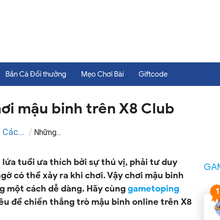
Bắn Cá Đổi thưởng
Mẹo Chơi Bài
Giftcode
ơi mậu binh trên X8 Club
Các...
/
Những...
lứa tuổi ưa thích bởi sự thú vị, phải tư duy
GAM
ngờ có thể xảy ra khi chơi. Vậy chơi mậu binh
ng một cách dễ dàng. Hãy cùng
gametoping
1
êu để chiến thắng trò mậu binh online trên X8