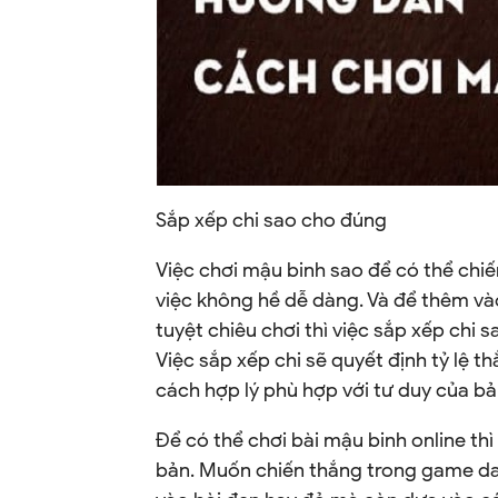
Sắp xếp chi sao cho đúng
Việc chơi mậu binh sao để có thể chiế
việc không hề dễ dàng. Và để thêm và
tuyệt chiêu chơi thì việc sắp xếp chi 
Việc sắp xếp chi sẽ quyết định tỷ lệ t
cách hợp lý phù hợp với tư duy của bả
Để có thể chơi bài mậu binh online t
bản. Muốn chiến thắng trong game da