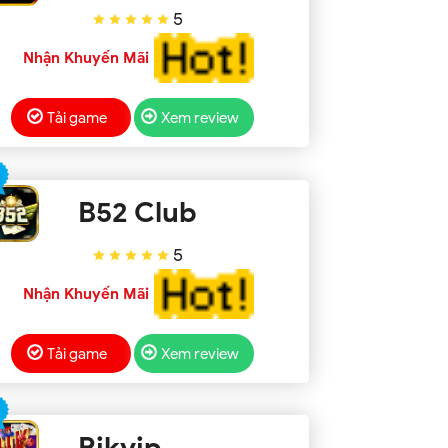
5
Nhận Khuyến Mãi
Tải game
Xem review
B52 Club
5
Nhận Khuyến Mãi
Tải game
Xem review
Rikvip