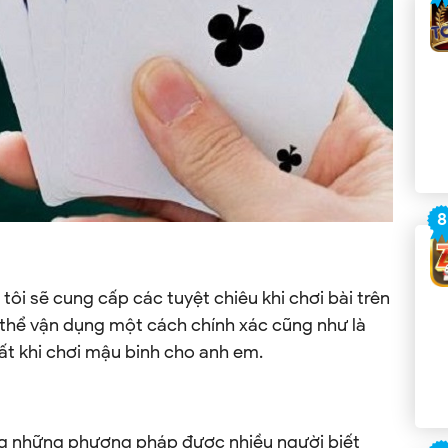
8
 tôi sẽ cung cấp các tuyệt chiêu khi chơi bài trên
thể vận dụng một cách chính xác cũng như là
ất khi chơi mậu binh cho anh em.
ong những phương pháp được nhiều người biết