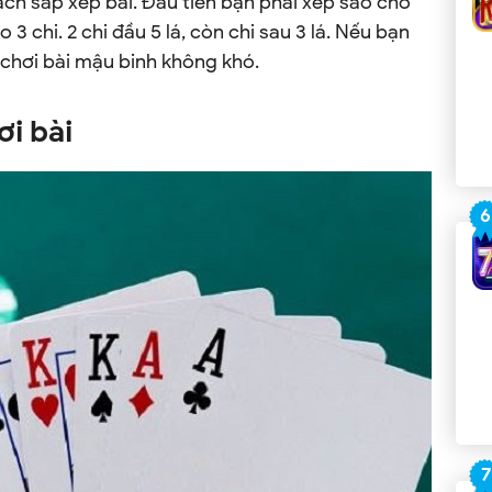
ch sắp xếp bài. Đầu tiên bạn phải xếp sao cho
 3 chi. 2 chi đầu 5 lá, còn chi sau 3 lá. Nếu bạn
 chơi bài mậu binh không khó.
ơi bài
6
7