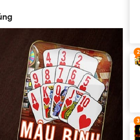
đúng
2
3