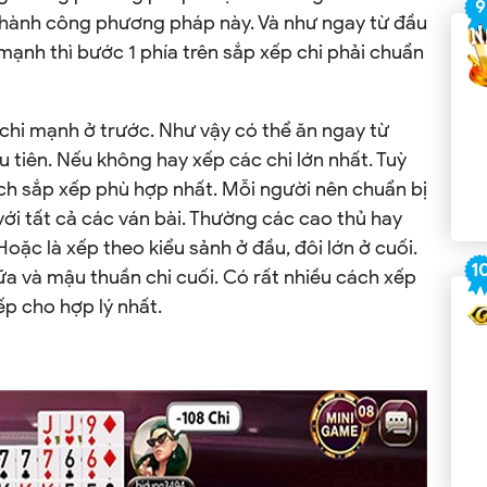
9
g thành công phương pháp này. Và như ngay từ đầu
 mạnh thì bước 1 phía trên sắp xếp chi phải chuẩn
 chi mạnh ở trước. Như vậy có thể ăn ngay từ
u tiên. Nếu không hay xếp các chi lớn nhất. Tuỳ
ch sắp xếp phù hợp nhất. Mỗi người nên chuẩn bị
với tất cả các ván bài. Thường các cao thủ hay
Hoặc là xếp theo kiểu sảnh ở đầu, đôi lớn ở cuối.
1
giữa và mậu thuần chi cuối. Có rất nhiều cách xếp
ếp cho hợp lý nhất.