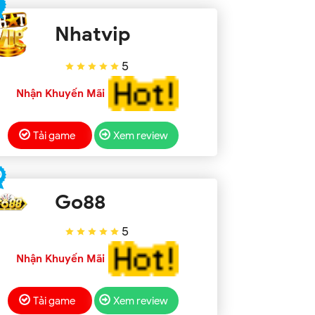
Nhatvip
5
Nhận Khuyến Mãi
Tải game
Xem review
0
Go88
5
Nhận Khuyến Mãi
Tải game
Xem review