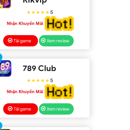
5
Nhận Khuyến Mãi
Tải game
Xem review
789 Club
5
Nhận Khuyến Mãi
Tải game
Xem review