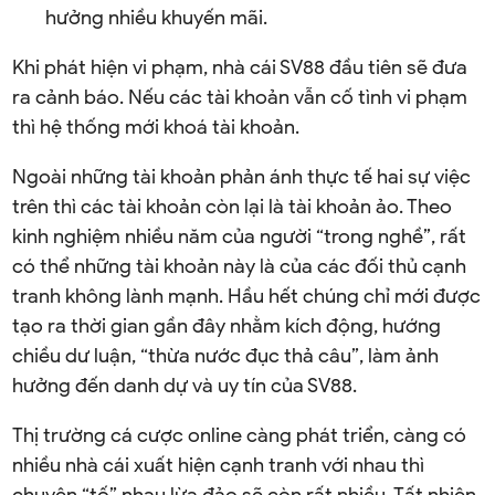
hưởng nhiều khuyến mãi.
Khi phát hiện vi phạm, nhà cái SV88 đầu tiên sẽ đưa
ra cảnh báo. Nếu các tài khoản vẫn cố tình vi phạm
thì hệ thống mới khoá tài khoản.
Ngoài những tài khoản phản ánh thực tế hai sự việc
trên thì các tài khoản còn lại là tài khoản ảo. Theo
kinh nghiệm nhiều năm của người “trong nghề”, rất
có thể những tài khoản này là của các đối thủ cạnh
tranh không lành mạnh. Hầu hết chúng chỉ mới được
tạo ra thời gian gần đây nhằm kích động, hướng
chiều dư luận, “thừa nước đục thả câu”, làm ảnh
hưởng đến danh dự và uy tín của SV88.
Thị trường cá cược online càng phát triển, càng có
nhiều nhà cái xuất hiện cạnh tranh với nhau thì
chuyện “tố” nhau lừa đảo sẽ còn rất nhiều. Tất nhiên,