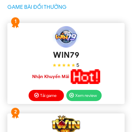
GAME BÀI ĐỔI THƯỞNG
1
WIN79
5
Nhận Khuyến Mãi
Tải game
Xem review
2