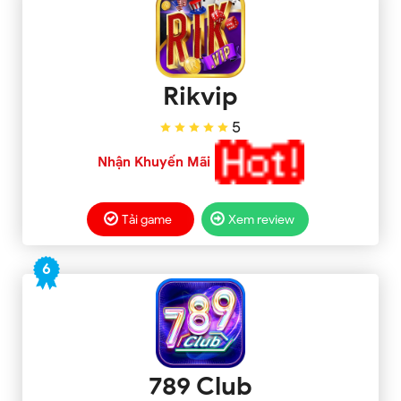
Rikvip
5
Nhận Khuyến Mãi
Tải game
Xem review
6
789 Club