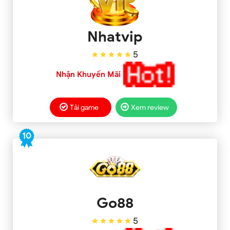
Nhatvip
5
Nhận Khuyến Mãi
Tải game
Xem review
10
Go88
5