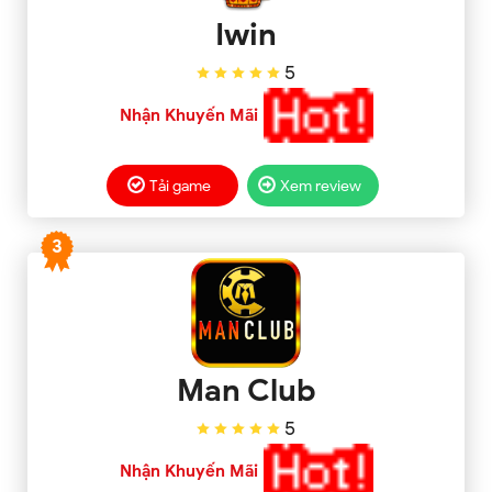
Iwin
5
Nhận Khuyến Mãi
Tải game
Xem review
3
Man Club
5
Nhận Khuyến Mãi