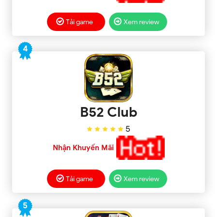
Tải game
Xem review
4
B52 Club
5
Nhận Khuyến Mãi
Tải game
Xem review
5