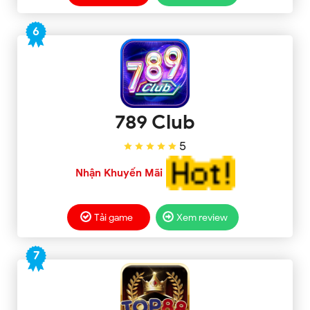
6
789 Club
5
Nhận Khuyến Mãi
Tải game
Xem review
7