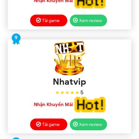
Nhận Khuyến Mãi
Tải game
Xem review
9
Nhatvip
5
Nhận Khuyến Mãi
Tải game
Xem review