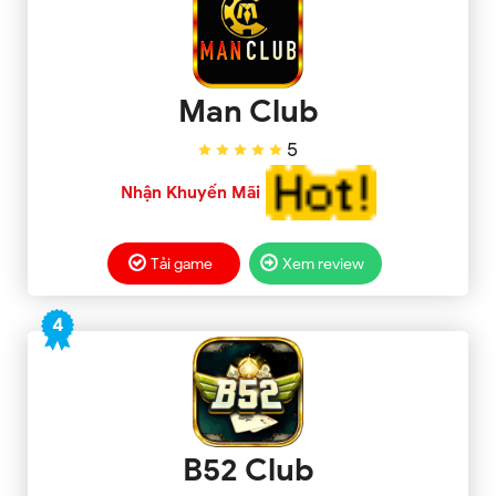
Man Club
5
Nhận Khuyến Mãi
Tải game
Xem review
4
B52 Club