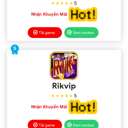
5
Nhận Khuyến Mãi
Tải game
Xem review
5
Rikvip
5
Nhận Khuyến Mãi
Tải game
Xem review