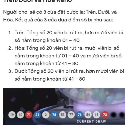
Người chơi sẽ có 3 cửa đặt cược là: Trên, Dưới, và
Hòa. Kết quả của 3 cửa dựa điểm số bi như sau:
Trên: Tổng số 20 viên bi rút ra, hơn mười viên bi
số nằm trong khoản 01 – 40
Hòa: Tổng số 20 viên bi rút ra, mười viên bi số
nằm trong khoản từ 01 – 40 và mười viên bi số
nằm trong khoản từ 41 – 80
Dưới: Tổng số 20 viên bi rút ra, hơn mười viên bi
số nằm trong khoản từ 41 – 80