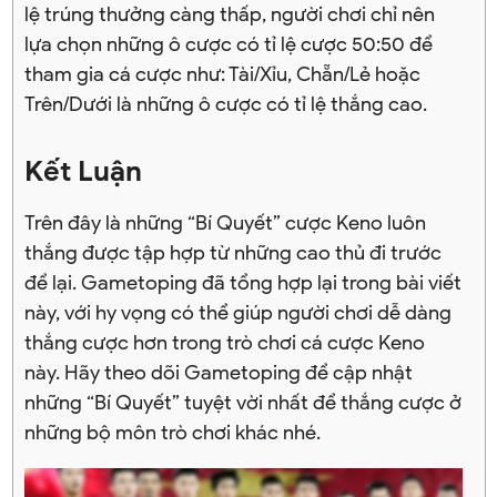
lệ trúng thưởng càng thấp, người chơi chỉ nên
lựa chọn những ô cược có tỉ lệ cược 50:50 để
tham gia cá cược như: Tài/Xỉu, Chẵn/Lẻ hoặc
Trên/Dưới là những ô cược có tỉ lệ thắng cao.
Kết Luận
Trên đây là những “Bí Quyết” cược Keno luôn
thắng được tập hợp từ những cao thủ đi trước
để lại. Gametoping đã tổng hợp lại trong bài viết
này, với hy vọng có thể giúp người chơi dễ dàng
thắng cược hơn trong trò chơi cá cược Keno
này. Hãy theo dõi Gametoping để cập nhật
những “Bí Quyết” tuyệt vời nhất để thắng cược ở
những bộ môn trò chơi khác nhé.