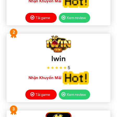
Nhận Khuyến Mãi
Tải game
Xem review
2
Iwin
5
Nhận Khuyến Mãi
Tải game
Xem review
3