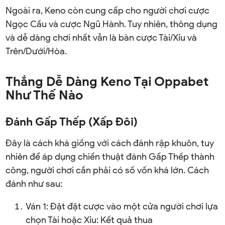
Ngoài ra, Keno còn cung cấp cho người chơi cược
Ngọc Cầu và cược Ngũ Hành. Tuy nhiên, thông dụng
và dễ dàng chơi nhất vẫn là bàn cược Tài/Xỉu và
Trên/Dưới/Hòa.
Thắng Dễ Dàng Keno Tại Oppabet
Như Thế Nào
Đánh Gấp Thếp (Xấp Đôi)
Đây là cách khá giống với cách đánh rập khuôn, tuy
nhiên để áp dụng chiến thuật đánh Gấp Thếp thành
công, người chơi cần phải có số vốn khá lớn. Cách
đánh như sau:
Ván 1: Đặt đặt cược vào một cửa người chơi lựa
chọn Tài hoặc Xỉu: Kết quả thua