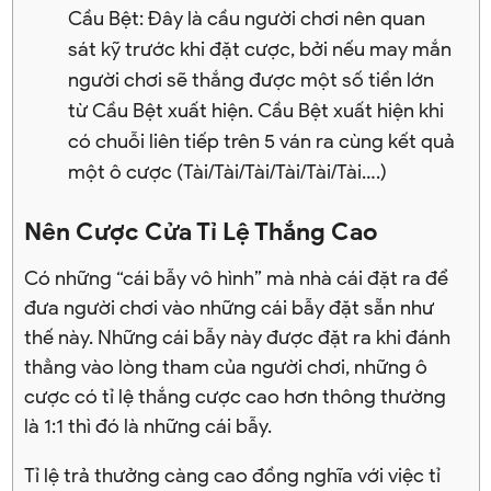
Cầu Bệt: Đây là cầu người chơi nên quan
sát kỹ trước khi đặt cược, bởi nếu may mắn
người chơi sẽ thắng được một số tiền lớn
từ Cầu Bệt xuất hiện. Cầu Bệt xuất hiện khi
có chuỗi liên tiếp trên 5 ván ra cùng kết quả
một ô cược (Tài/Tài/Tài/Tài/Tài/Tài….)
Nên Cược Cửa Tỉ Lệ Thắng Cao
Có những “cái bẫy vô hình” mà nhà cái đặt ra để
đưa người chơi vào những cái bẫy đặt sẵn như
thế này. Những cái bẫy này được đặt ra khi đánh
thẳng vào lòng tham của người chơi, những ô
cược có tỉ lệ thắng cược cao hơn thông thường
là 1:1 thì đó là những cái bẫy.
Tỉ lệ trả thưởng càng cao đồng nghĩa với việc tỉ