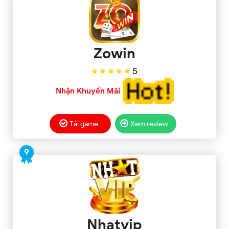
Zowin
5
Nhận Khuyến Mãi
Tải game
Xem review
9
Nhatvip