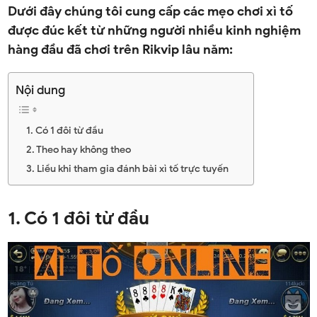
Dưới đây chúng tôi cung cấp các mẹo chơi xì tố
được đúc kết từ những người nhiều kinh nghiệm
hàng đầu đã chơi trên Rikvip lâu năm:
Nội dung
1. Có 1 đôi từ đầu
2. Theo hay không theo
3. Liều khi tham gia đánh bài xì tố trực tuyến
1. Có 1 đôi từ đầu