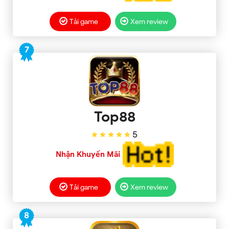
Tải game
Xem review
7
Top88
5
Nhận Khuyến Mãi
Tải game
Xem review
8