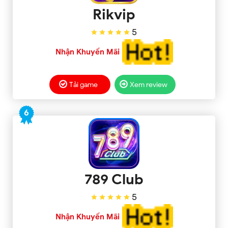
Rikvip
5
Nhận Khuyến Mãi
Tải game
Xem review
6
789 Club
5
Nhận Khuyến Mãi