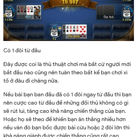
Có 1 đôi từ đầu
Đây được coi là thủ thuật chơi mà bất cứ người mới
bắt đầu nào cũng nên tuân theo bất kể bạn chơi xì
tố ở đâu đi chăng nữa.
Nếu bài bạn ban đầu đã có 1 đôi ngay từ đầu thì bạn
nên cược cao từ đầu để những đối thủ không có gì
sẽ rút lui, tăng cao khả năng chiến thắng của bạn.
Hoặc họ sẽ theo để khiến bạn ăn thắng nhiều hơn
nếu ván đó bạn bốc được bài cừu hoặc 2 đôi lớn thì
khả năng giành được chiến thắng cũng rất cao.