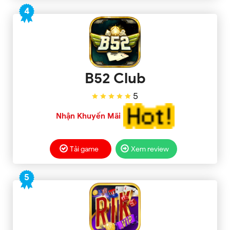
4
B52 Club
5
Nhận Khuyến Mãi
Tải game
Xem review
5