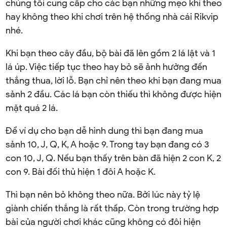
chúng tôi cung cấp cho các bạn những mẹo khi theo
hay không theo khi chơi trên hệ thống nhà cái Rikvip
nhé.
Khi bạn theo cây đầu, bộ bài đã lên gồm 2 lá lật và 1
lá úp. Việc tiếp tục theo hay bỏ sẽ ảnh hưởng đến
thắng thua, lời lỗ. Bạn chỉ nên theo khi bạn đang mua
sảnh 2 đầu. Các lá bạn còn thiếu thì không được hiện
mặt quá 2 lá.
Để ví dụ cho bạn dễ hình dung thì bạn đang mua
sảnh 10, J, Q, K, A hoặc 9. Trong tay bạn đang có 3
con 10, J, Q. Nếu bạn thấy trên bàn đã hiện 2 con K, 2
con 9. Bài đối thủ hiện 1 đôi A hoặc K.
Thì bạn nên bỏ không theo nữa. Bởi lúc này tỷ lệ
giành chiến thắng là rất thấp. Còn trong trường hợp
bài của người chơi khác cũng không có đôi hiện