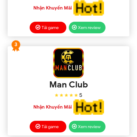
Nhận Khuyến Mãi
Tải game
Xem review
3
Man Club
5
Nhận Khuyến Mãi
Tải game
Xem review