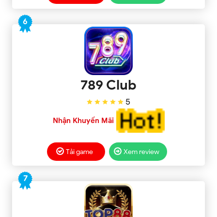
6
789 Club
5
Nhận Khuyến Mãi
Tải game
Xem review
7