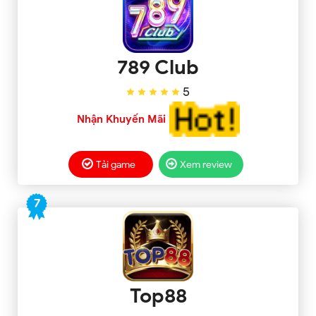
789 Club
5
Nhận Khuyến Mãi
Tải game
Xem review
7
Top88