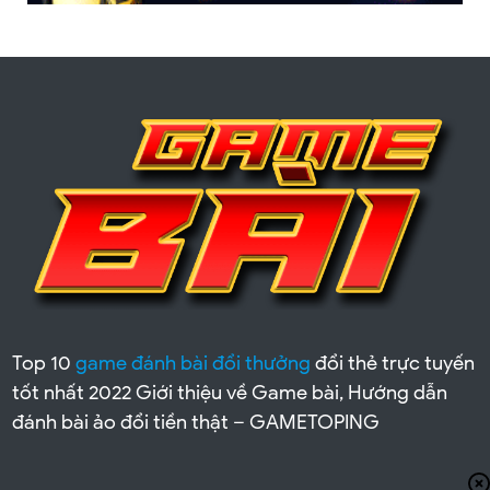
Top 10
game đánh bài đổi thưởng
đổi thẻ trực tuyến
tốt nhất 2022 Giới thiệu về Game bài, Hướng dẫn
đánh bài ảo đổi tiền thật – GAMETOPING