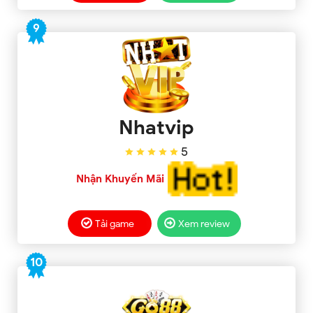
9
Nhatvip
5
Nhận Khuyến Mãi
Tải game
Xem review
10