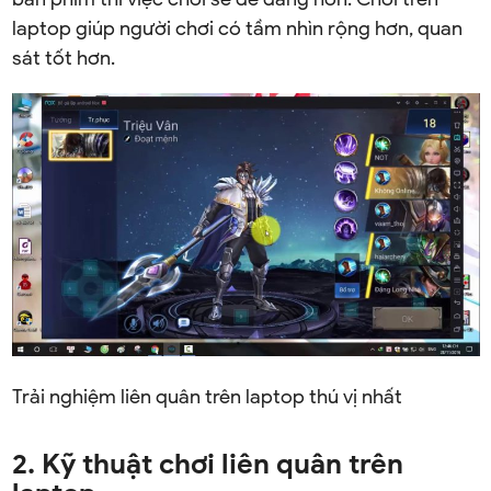
laptop giúp người chơi có tầm nhìn rộng hơn, quan
sát tốt hơn.
Trải nghiệm liên quân trên laptop thú vị nhất
2. Kỹ thuật chơi liên quân trên