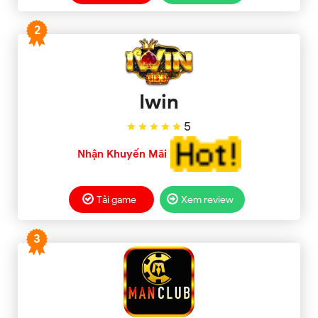
2
Iwin
5
Nhận Khuyến Mãi
Tải game
Xem review
3