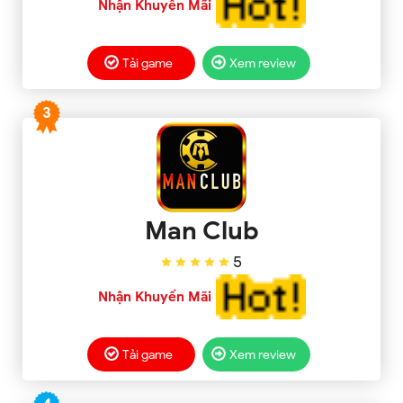
Nhận Khuyến Mãi
Tải game
Xem review
3
Man Club
5
Nhận Khuyến Mãi
Tải game
Xem review