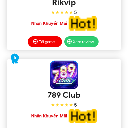
Rikvip
5
Nhận Khuyến Mãi
Tải game
Xem review
6
789 Club
5
Nhận Khuyến Mãi