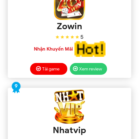
Zowin
5
Nhận Khuyến Mãi
Tải game
Xem review
9
Nhatvip