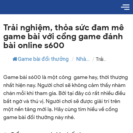
Trải nghiệm, thỏa sức đam mê
game bài với cổng game đánh
bài online s600
Game bài đổi thưởng
/
Nhà...
/
Trải...
Game bài s600 là một công game hay, thời thượng
nhất hiện nay. Người chơi sẽ không cảm thấy nhàm
chán mỗi khi tham gia. Bởi tại đây có rất nhiều điều
bất ngờ và thú vị. Người chơi sẽ được giải trí trên
một nền tảng mới lạ. Hãy cùng tìm hiểu về cổng
game bài đổi thưởng này nhé.