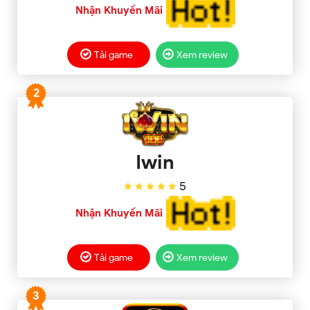
Nhận Khuyến Mãi
Tải game
Xem review
2
Iwin
5
Nhận Khuyến Mãi
Tải game
Xem review
3