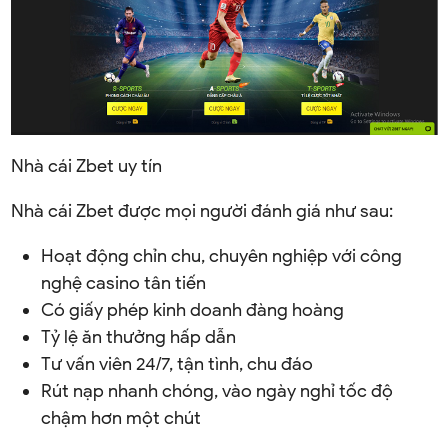
Nhà cái Zbet uy tín
Nhà cái Zbet được mọi người đánh giá như sau:
Hoạt động chỉn chu, chuyên nghiệp với công
nghệ casino tân tiến
Có giấy phép kinh doanh đàng hoàng
Tỷ lệ ăn thưởng hấp dẫn
Tư vấn viên 24/7, tận tình, chu đáo
Rút nạp nhanh chóng, vào ngày nghỉ tốc độ
chậm hơn một chút