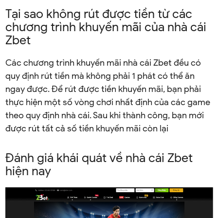
Tại sao không rút được tiền từ các
chương trình khuyến mãi của nhà cái
Zbet
Các chương trình khuyến mãi nhà cái Zbet đều có
quy định rút tiền mà không phải 1 phát có thể ăn
ngay được. Để rút được tiền khuyến mãi, bạn phải
thực hiện một số vòng chơi nhất định của các game
theo quy định nhà cái. Sau khi thành công, bạn mới
được rút tất cả số tiền khuyến mãi còn lại
Đánh giá khái quát về nhà cái Zbet
hiện nay