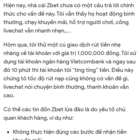
Hiện nay, nhà cái Zbet chưa có một câu trả lời chính
thức cho vấn đề này. Tôi vẫn thấy họ hoạt động bình
thường, chạy khuyến mãi, hỗ trợ người chơi, cổng
livechat vẫn nhanh nhẹn,….
Hôm qua, tôi thử một cú giao dịch rút tiền nhẹ
nhàng về tài khoản với giá trị 1.000.000 đồng. Tôi sử
dụng tài khoản ngân hàng Vietcombank và ngay sau
đó 10 phút thì tài khoản tôi “ting ting” tiền. Điều này
chứng tỏ tốc độ rút nạp cũng không có vấn đề gì,
livechat nói chuyện bình thường, thanh khoản vẫn
cao.
Có thể các tin đồn Zbet lừa đảo là do yếu tố chủ
quan khách hàng, ví dụ như:
Không thực hiện đúng các bước để nhận tiền