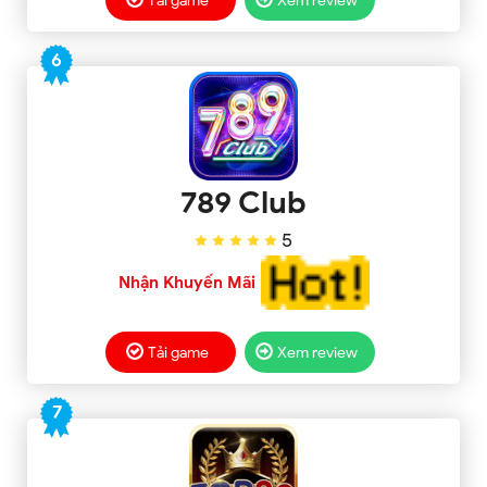
Tải game
Xem review
6
789 Club
5
Nhận Khuyến Mãi
Tải game
Xem review
7