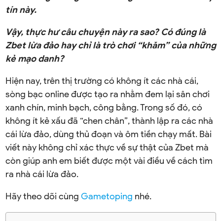
tín này.
Vậy, thực hư câu chuyện này ra sao? Có đúng là
Zbet lừa đảo hay chỉ là trò chơi “khăm” của những
kẻ mạo danh?
Hiện nay, trên thị trường có không ít các nhà cái,
sòng bạc online được tạo ra nhằm đem lại sân chơi
xanh chín, minh bạch, công bằng. Trong số đó, có
không ít kẻ xấu đã “chen chân”, thành lập ra các nhà
cái lừa đảo, dùng thủ đoạn và ôm tiền chạy mất. Bài
viết này không chỉ xác thực về sự thật của Zbet mà
còn giúp anh em biết được một vài điều về cách tìm
ra nhà cái lừa đảo.
Hãy theo dõi cùng
Gametoping
nhé.