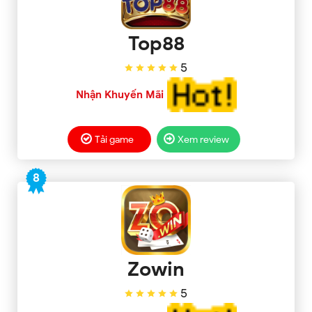
Top88
5
Nhận Khuyến Mãi
Tải game
Xem review
8
Zowin
5