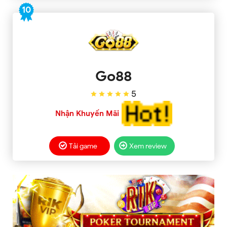
10
Go88
5
Nhận Khuyến Mãi
Tải game
Xem review