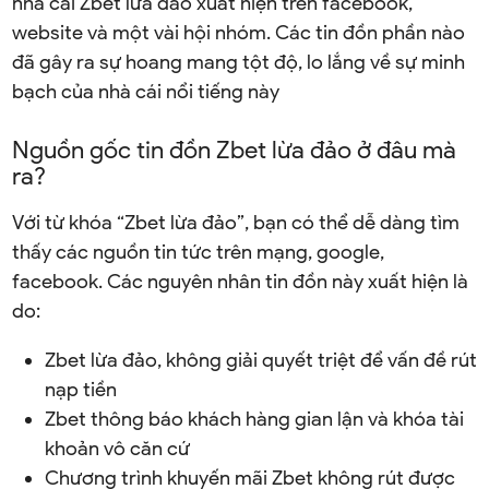
nhà cái Zbet lừa đảo xuất hiện trên facebook,
website và một vài hội nhóm. Các tin đồn phần nào
đã gây ra sự hoang mang tột độ, lo lắng về sự minh
bạch của nhà cái nổi tiếng này
Nguồn gốc tin đồn Zbet lừa đảo ở đâu mà
ra?
Với từ khóa “Zbet lừa đảo”, bạn có thể dễ dàng tìm
thấy các nguồn tin tức trên mạng, google,
facebook. Các nguyên nhân tin đồn này xuất hiện là
do:
Zbet lừa đảo, không giải quyết triệt để vấn đề rút
nạp tiền
Zbet thông báo khách hàng gian lận và khóa tài
khoản vô căn cứ
Chương trình khuyến mãi Zbet không rút được