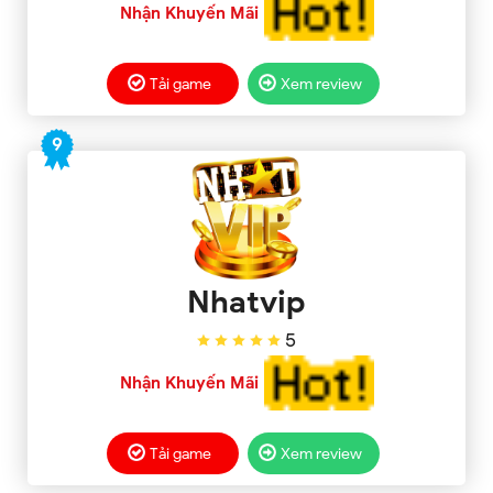
Nhận Khuyến Mãi
Tải game
Xem review
9
Nhatvip
5
Nhận Khuyến Mãi
Tải game
Xem review