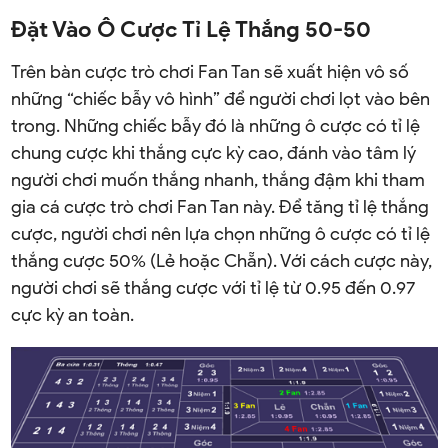
Đặt Vào Ô Cược Tỉ Lệ Thắng 50-50
Trên bàn cược trò chơi Fan Tan sẽ xuất hiện vô số
những “chiếc bẫy vô hình” để người chơi lọt vào bên
trong. Những chiếc bẫy đó là những ô cược có tỉ lệ
chung cược khi thắng cực kỳ cao, đánh vào tâm lý
người chơi muốn thắng nhanh, thắng đậm khi tham
gia cá cược trò chơi Fan Tan này. Để tăng tỉ lệ thắng
cược, người chơi nên lựa chọn những ô cược có tỉ lệ
thắng cược 50% (Lẻ hoặc Chẵn). Với cách cược này,
người chơi sẽ thắng cược với tỉ lệ từ 0.95 đến 0.97
cực kỳ an toàn.