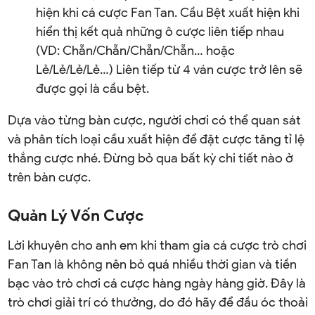
hiện khi cá cược Fan Tan. Cầu Bệt xuất hiện khi
hiển thị kết quả những ô cược liên tiếp nhau
(VD: Chẵn/Chẵn/Chẵn/Chẵn… hoặc
Lẻ/Lẻ/Lẻ/Lẻ…) Liên tiếp từ 4 ván cược trở lên sẽ
được gọi là cầu bệt.
Dựa vào từng bàn cược, người chơi có thể quan sát
và phân tích loại cầu xuất hiện để đặt cược tăng tỉ lệ
thắng cược nhé. Đừng bỏ qua bất kỳ chi tiết nào ở
trên bàn cược.
Quản Lý Vốn Cược
Lời khuyên cho anh em khi tham gia cá cược trò chơi
Fan Tan là không nên bỏ quá nhiều thời gian và tiền
bạc vào trò chơi cá cược hàng ngày hàng giờ. Đây là
trò chơi giải trí có thưởng, do đó hãy để đầu óc thoải