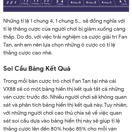
Những tỉ lệ 1 chung 4, 1 chung 5… sẽ đồng nghĩa với
tỉ lệ thắng cược của người chơi bị giảm xuống càng
thấp. Do đó, với việc trải nghiệm cá cược giải trí Fan
Tan, anh em nên lựa chọn những ô cược có tỉ lệ
thắng cược cao nhé.
Soi Cầu Bảng Kết Quả
Trong mỗi bàn cược trò chơi Fan Tan tại nhà cái
VX88 sẽ có một bảng hiển thị kết quả tất cả những
ván cược trước đó. Nhiều người chơi sẽ không quan
sát và phân tích bảng hiển thị kết quả này. Tuy nhiên,
với những người chơi cao thủ chia sẻ về việc quan
sát soi cầu dựa vào bảng hiển thị này sẽ giúp tỉ lệ
thắng cược lên đến 80% hoặc 85% cho mỗi ván