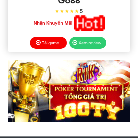
Go88
5
Nhận Khuyến Mãi
Tải game
Xem review