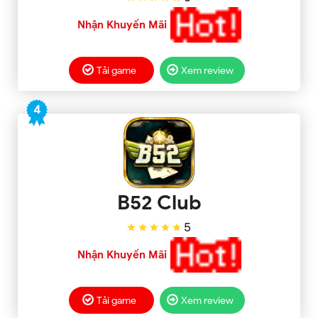
Nhận Khuyến Mãi
Tải game
Xem review
4
B52 Club
5
Nhận Khuyến Mãi
Tải game
Xem review