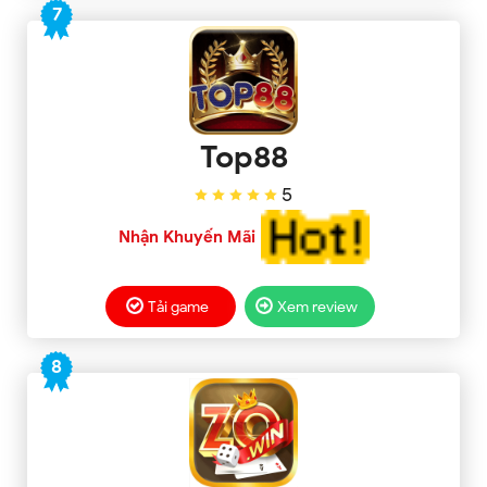
7
Top88
5
Nhận Khuyến Mãi
Tải game
Xem review
8