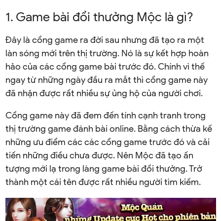
1. Game bài đổi thưởng Mộc là gì?
Đây là cổng game ra đời sau nhưng đã tạo ra một
làn sóng mới trên thị trường. Nó là sự kết hợp hoàn
hảo của các cổng game bài trước đó. Chính vì thế
ngay từ những ngày đầu ra mắt thì cổng game này
đã nhận được rất nhiều sự ủng hộ của người chơi.
Cổng game này đã đem đến tính cạnh tranh trong
thị trường game đánh bài online. Bằng cách thừa kế
những ưu điểm các các cổng game trước đó và cải
tiến những điều chưa được. Nên Mộc đã tạo ấn
tượng mới lạ trong làng game bài đổi thưởng. Trở
thành một cái tên được rất nhiều người tìm kiếm.