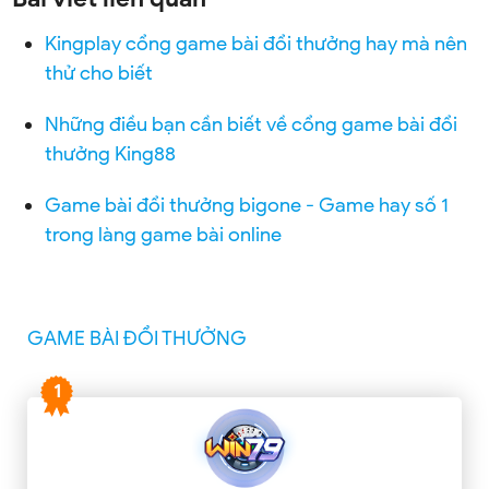
Kingplay cổng game bài đổi thưởng hay mà nên
thử cho biết
Những điều bạn cần biết về cổng game bài đổi
thưởng King88
Game bài đổi thưởng bigone - Game hay số 1
trong làng game bài online
GAME BÀI ĐỔI THƯỞNG
1