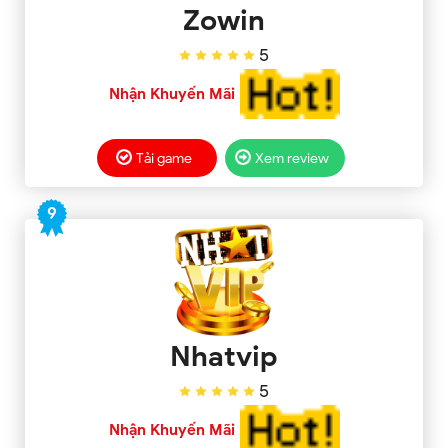
Zowin
5
Nhận Khuyến Mãi
Tải game
Xem review
9
Nhatvip
5
Nhận Khuyến Mãi