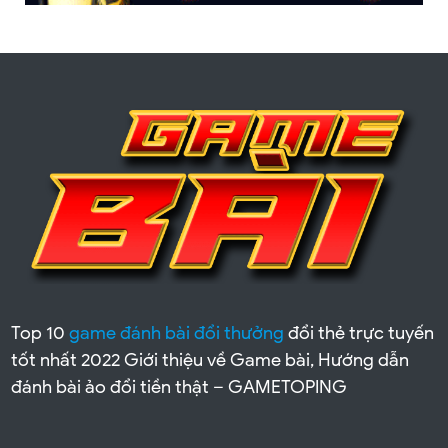
Top 10
game đánh bài đổi thưởng
đổi thẻ trực tuyến
tốt nhất 2022 Giới thiệu về Game bài, Hướng dẫn
đánh bài ảo đổi tiền thật – GAMETOPING