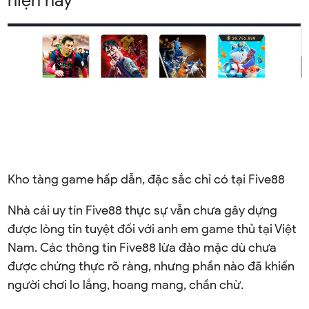
hiện nay
Kho tàng game hấp dẫn, đặc sắc chỉ có tại Five88
Nhà cái uy tín Five88 thực sự vẫn chưa gây dựng
được lòng tin tuyệt đối với anh em game thủ tại Việt
Nam. Các thông tin Five88 lừa đảo mặc dù chưa
được chứng thực rõ ràng, nhưng phần nào đã khiến
người chơi lo lắng, hoang mang, chần chừ.