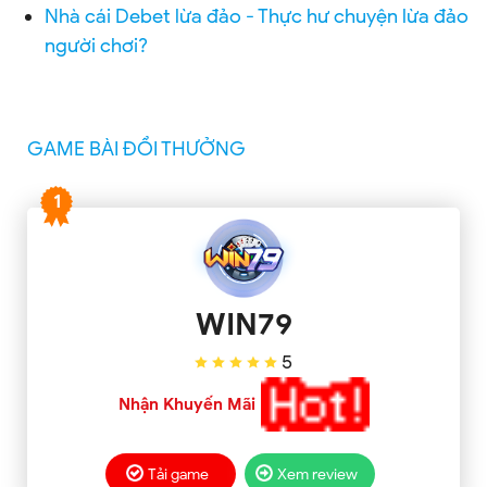
Nhà cái Debet lừa đảo - Thực hư chuyện lừa đảo
người chơi?
GAME BÀI ĐỔI THƯỞNG
1
WIN79
5
Nhận Khuyến Mãi
Tải game
Xem review