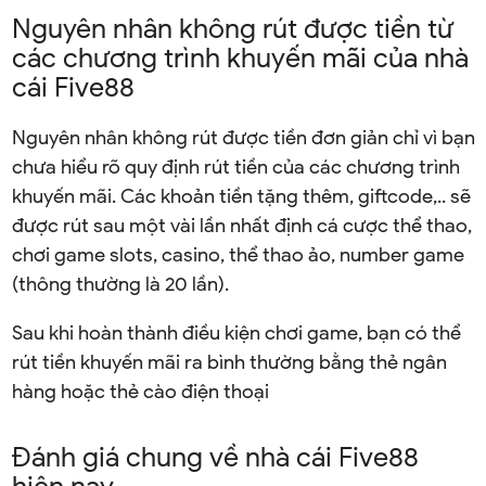
Nguyên nhân không rút được tiền từ
các chương trình khuyến mãi của nhà
cái Five88
Nguyên nhân không rút được tiền đơn giản chỉ vì bạn
chưa hiểu rõ quy định rút tiền của các chương trình
khuyến mãi. Các khoản tiền tặng thêm, giftcode,.. sẽ
được rút sau một vài lần nhất định cá cược thể thao,
chơi game slots, casino, thể thao ảo, number game
(thông thường là 20 lần).
Sau khi hoàn thành điều kiện chơi game, bạn có thể
rút tiền khuyến mãi ra bình thường bằng thẻ ngân
hàng hoặc thẻ cào điện thoại
Đánh giá chung về nhà cái Five88