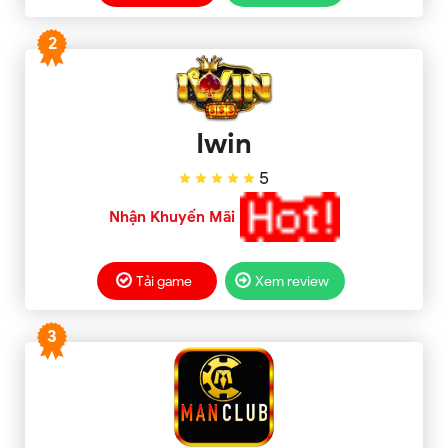
2
Iwin
5
Nhận Khuyến Mãi
Tải game
Xem review
3