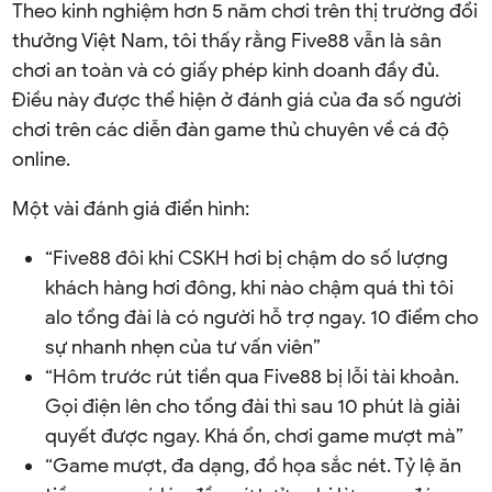
Theo kinh nghiệm hơn 5 năm chơi trên thị trường đổi
thưởng Việt Nam, tôi thấy rằng Five88 vẫn là sân
chơi an toàn và có giấy phép kinh doanh đầy đủ.
Điều này được thể hiện ở đánh giá của đa số người
chơi trên các diễn đàn game thủ chuyên về cá độ
online.
Một vài đánh giá điển hình:
“Five88 đôi khi CSKH hơi bị chậm do số lượng
khách hàng hơi đông, khi nào chậm quá thì tôi
alo tổng đài là có người hỗ trợ ngay. 10 điểm cho
sự nhanh nhẹn của tư vấn viên”
“Hôm trước rút tiền qua Five88 bị lỗi tài khoản.
Gọi điện lên cho tổng đài thì sau 10 phút là giải
quyết được ngay. Khá ổn, chơi game mượt mà”
“Game mượt, đa dạng, đồ họa sắc nét. Tỷ lệ ăn