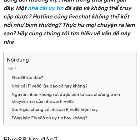
đây. Một
nhà cái uy tín
đã sập và không thể truy
cập được? Hotline cùng livechat không thể kết
nối như bình thường? Thực hư mọi chuyện ra làm
sao? Hãy cùng chúng tôi tìm hiểu về vấn đề này
nhé
Nội dung
Five88 lừa đảo?
Nhà cái Five88 lừa đảo có hay không?
Nguyên nhân không rút được tiền từ các chương trình
khuyến mãi của nhà cái Five88
Đánh giá chung về nhà cái Five88 hiện nay
Tổng kết: Five88 có uy tín hay không?
Five88 lừa đảo?