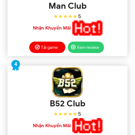
Man Club
5
Nhận Khuyến Mãi
Tải game
Xem review
4
B52 Club
5
Nhận Khuyến Mãi