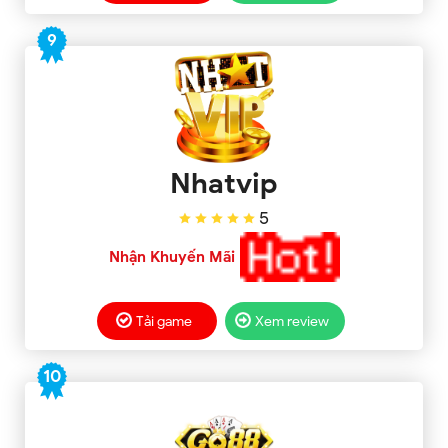
9
Nhatvip
5
Nhận Khuyến Mãi
Tải game
Xem review
10