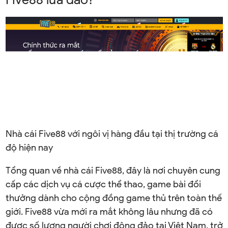
Nhà cái Five88 với ngôi vị hàng đầu tại thị trường cá
độ hiện nay
Tổng quan về nhà cái Five88, đây là nơi chuyên cung
cấp các dịch vụ cá cược thể thao, game bài đổi
thưởng dành cho cộng đồng game thủ trên toàn thế
giới. Five88 vừa mới ra mắt không lâu nhưng đã có
được số lượng người chơi đông đảo tại Việt Nam, trở