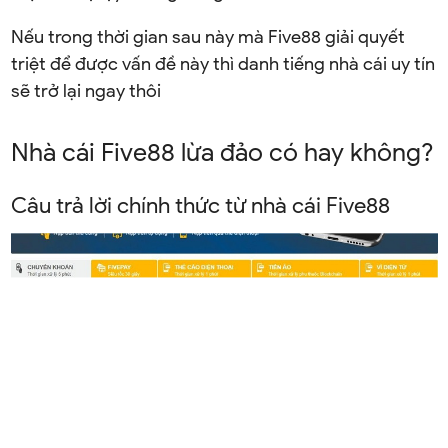
Nếu trong thời gian sau này mà Five88 giải quyết
triệt để được vấn đề này thì danh tiếng nhà cái uy tín
sẽ trở lại ngay thôi
Nhà cái Five88 lừa đảo có hay không?
Câu trả lời chính thức từ nhà cái Five88