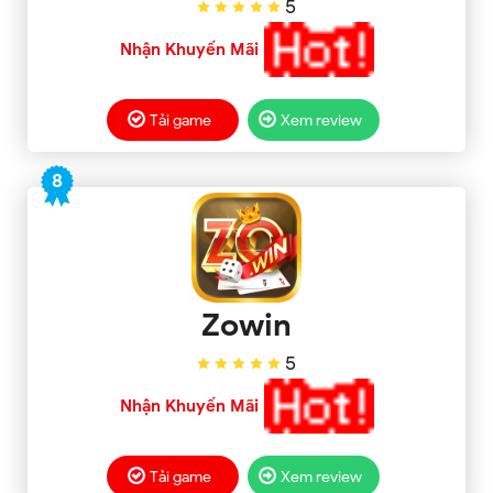
5
Nhận Khuyến Mãi
Tải game
Xem review
8
Zowin
5
Nhận Khuyến Mãi
Tải game
Xem review