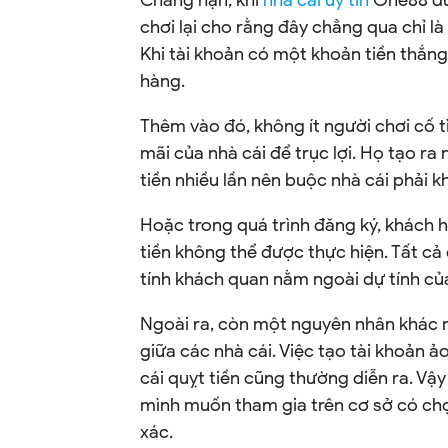
chơi lại cho rằng đây chẳng qua chỉ là
Khi tài khoản có một khoản tiền thắng
hàng.
Thêm vào đó, không ít người chơi cố t
mãi của nhà cái để trục lợi. Họ tạo ra
tiền nhiều lần nên buộc nhà cái phải k
Hoặc trong quá trình đăng ký, khách hà
tiền không thể được thực hiện. Tất c
tính khách quan nằm ngoài dự tính của
Ngoài ra, còn một nguyên nhân khác m
giữa các nhà cái. Việc tạo tài khoản ả
cái quỵt tiền cũng thường diễn ra. Vậy
mình muốn tham gia trên cơ sở có chọ
xác.