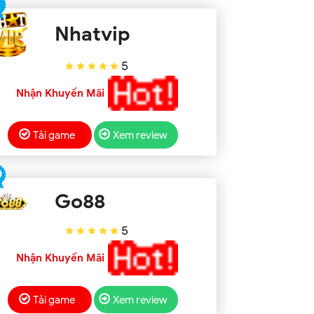
Nhatvip
5
Nhận Khuyến Mãi
Tải game
Xem review
0
Go88
5
Nhận Khuyến Mãi
Tải game
Xem review