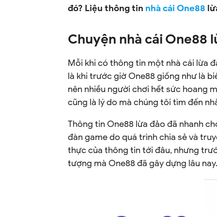
đó? Liệu thông tin
nhà cái One88
lừ
Chuyện nhà cái One88 l
Mỗi khi có thông tin một nhà cái lừa đ
là khi trước giờ One88 giống như là b
nên nhiều người chơi hết sức hoang m
cũng là lý do mà chúng tôi tìm đến nh
Thông tin One88 lừa đảo đã nhanh chó
đàn game do quá trình chia sẻ và truyề
thực của thông tin tới đâu, nhưng tr
tượng mà One88 đã gây dựng lâu nay