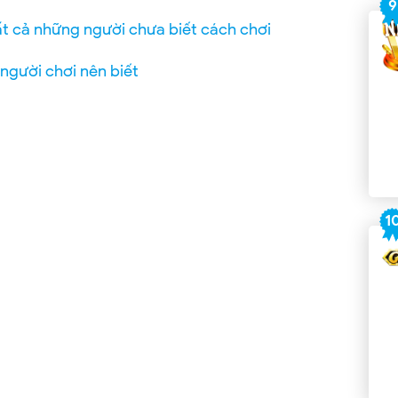
9
t cả những người chưa biết cách chơi
 người chơi nên biết
1