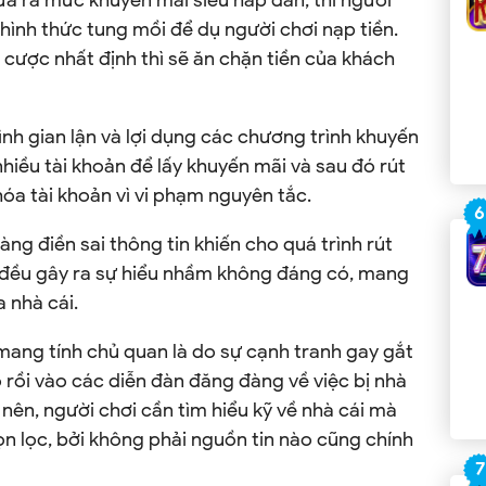
 hình thức tung mồi để dụ người chơi nạp tiền.
 cược nhất định thì sẽ ăn chặn tiền của khách
ình gian lận và lợi dụng các chương trình khuyến
 nhiều tài khoản để lấy khuyến mãi và sau đó rút
hóa tài khoản vì vi phạm nguyên tắc.
6
ng điền sai thông tin khiến cho quá trình rút
ả đều gây ra sự hiểu nhầm không đáng có, mang
 nhà cái.
ang tính chủ quan là do sự cạnh tranh gay gắt
o rồi vào các diễn đàn đăng đàng về việc bị nhà
 nên, người chơi cần tìm hiểu kỹ về nhà cái mà
n lọc, bởi không phải nguồn tin nào cũng chính
7