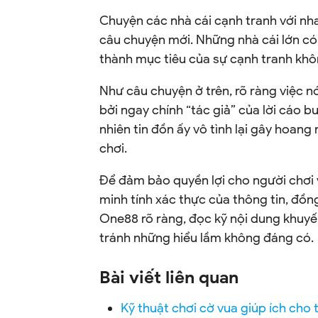
Chuyện các nhà cái cạnh tranh với nh
câu chuyện mới. Những nhà cái lớn có
thành mục tiêu của sự cạnh tranh kh
Như câu chuyện ở trên, rõ ràng việc n
bởi ngay chính “tác giả” của lời cáo b
nhiên tin đồn ấy vô tình lại gây hoan
chơi.
Để đảm bảo quyền lợi cho người chơi v
minh tính xác thực của thông tin, đồng
One88 rõ ràng, đọc kỹ nội dung khuyế
tránh những hiểu lầm không đáng có.
Bài viết liên quan
Kỹ thuật chơi cờ vua giúp ích cho 