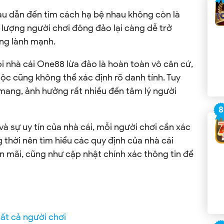
au dẫn đến tìm cách hạ bệ nhau không còn là
 lượng người chơi đông đảo lại càng dễ trở
ông lành mạnh.
ói nhà cái One88 lừa đảo là hoàn toàn vô căn cứ,
uộc cũng không thể xác định rõ danh tính. Tuy
g mang, ảnh hưởng rất nhiều đến tâm lý người
8
à sự uy tín của nhà cái, mỗi người chơi cần xác
 thời nên tìm hiểu các quy định của nhà cái
n mãi, cũng như cập nhật chính xác thông tin để
tất cả người chơi