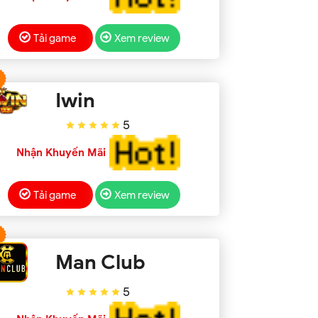
Tải game
Xem review
Iwin
5
Nhận Khuyến Mãi
Tải game
Xem review
Man Club
5