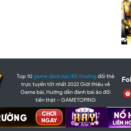
Top 10
game đánh bài đổi thưởng
đổi thẻ
Fo
trực tuyến tốt nhất 2022 Giới thiệu về
Game bài, Hướng dẫn đánh bài ảo đổi
tiền thật – GAMETOPING