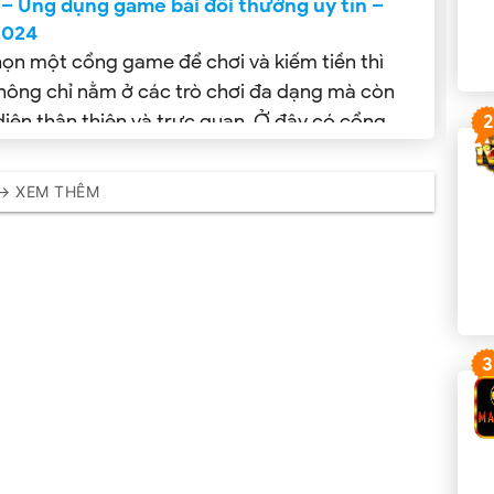
ài viết dưới đây nhé. Giới thiệu về cổng game
 Ứng dụng game bài đổi thưởng uy tín –
2024
họn một cổng game để chơi và kiếm tiền thì
không chỉ nằm ở các trò chơi đa dạng mà còn
diện thân thiện và trực quan. Ở đây có cổng
2
win, cổng game này sẽ mang đến trải
ơi bài cao cấp với nhiều trò chơi […]
→ XEM THÊM
Xem thêm >
3