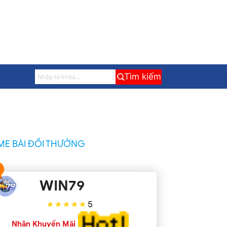
Tìm kiếm
E BÀI ĐỔI THƯỞNG
WIN79
5
Nhận Khuyến Mãi