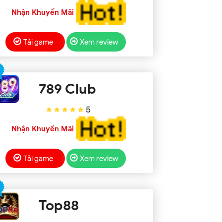
Nhận Khuyến Mãi
Tải game
Xem review
789 Club
5
Nhận Khuyến Mãi
Tải game
Xem review
Top88