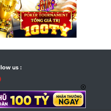
llow us :