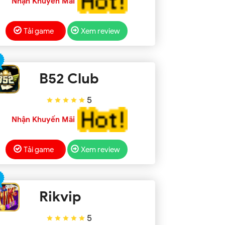
Nhận Khuyến Mãi
Tải game
Xem review
B52 Club
5
Nhận Khuyến Mãi
Tải game
Xem review
Rikvip
5