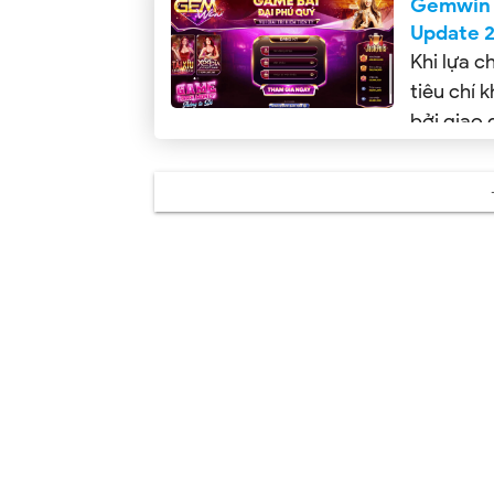
này qua b
Gemwin –
[…]
Update 
Khi lựa c
tiêu chí 
bởi giao 
game Gem
nghiệm ch