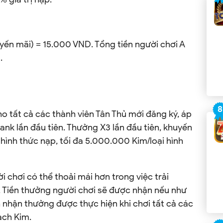
ến mãi) = 15.000 VND. Tổng tiền người chơi A
.
8
o tất cả các thành viên Tân Thủ mới đăng ký, áp
nk lần đầu tiên. Thưởng X3 lần đầu tiên, khuyến
 hình thức nạp, tối đa 5.000.000 Kim/loại hình
chơi có thể thoải mái hơn trong việc trải
 Tiền thưởng người chơi sẽ được nhận nếu như
 nhận thưởng được thực hiện khi chơi tất cả các
ạch Kim.