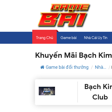
Trang Chủ
Game bài
Nhà Cái Uy Tín
Khuyến Mãi Bạch Kim
Game bài đổi thưởng
/
Nhà...
/
Bạch K
Club