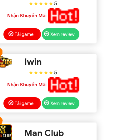
5
Nhận Khuyến Mãi
Tải game
Xem review
Iwin
5
Nhận Khuyến Mãi
Tải game
Xem review
Man Club