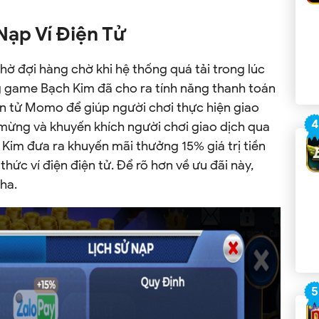
Nạp Ví Điện Tử
hờ đợi hàng chờ khi hệ thống quá tải trong lúc
g game Bạch Kim đã cho ra tính năng thanh toán
iện tử Momo để giúp người chơi thực hiện giao
4
mừng và khuyến khích người chơi giao dịch qua
Kim đưa ra khuyến mãi thưởng 15% giá trị tiền
thức ví điện điện tử. Để rõ hơn về ưu đãi này,
ha.
5