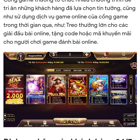
tri ân những khách hàng đã lựa chọn tin tưởng, cũng
như sử dụng dịch vụ game online của cổng game
trong thời gian qua, như: Treo thưởng lớn cho các
giải đấu bài online, tặng code hoặc mã khuyến mãi
cho người chơi game đánh bài online.