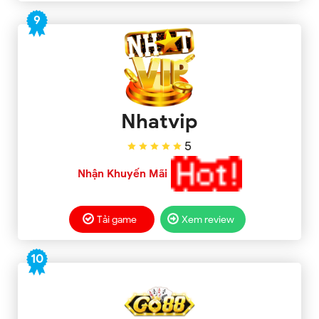
9
Nhatvip
5
Nhận Khuyến Mãi
Tải game
Xem review
10