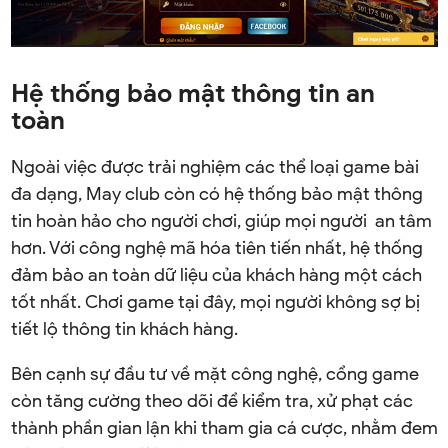
Hệ thống bảo mật thông tin an
toàn
Ngoài việc được trải nghiệm các thể loại game bài
đa dạng, May club còn có hệ thống bảo mật thông
tin hoàn hảo cho người chơi, giúp mọi người an tâm
hơn. Với công nghệ mã hóa tiên tiến nhất, hệ thống
đảm bảo an toàn dữ liệu của khách hàng một cách
tốt nhất. Chơi game tại đây, mọi người không sợ bị
tiết lộ thông tin khách hàng.
Bên cạnh sự đầu tư về mặt công nghệ, cổng game
còn tăng cường theo dõi để kiểm tra, xử phạt các
thành phần gian lận khi tham gia cá cược, nhằm đem