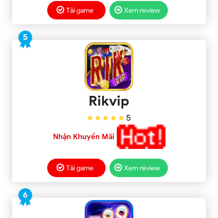
Tải game
Xem review
5
Rikvip
5
Nhận Khuyến Mãi
Tải game
Xem review
6