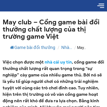
May club – Cổng game bài đổi
thưởng chất lượng của thị
trường game Việt
Game bài đổi thưởng
/
Nhà...
/
May...
Việc chọn được một
nhà cái uy tín
, cổng game đổi
thưởng chất lượng rất quan trọng trong “sự
nghiệp” cày game của nhiều game thủ. Bởi nó sẽ
là yếu tố giúp người chơi có những trải nghiệm
tuyệt vời cùng các trò chơi đỉnh cao. Tuy nhiên,
hiện trên thị trường có vô vàn cổng game hoạt
động nên rất khó để đưa ra lựa chọn. Bằng kinh