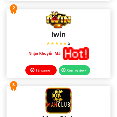
2
Iwin
5
Nhận Khuyến Mãi
Tải game
Xem review
3