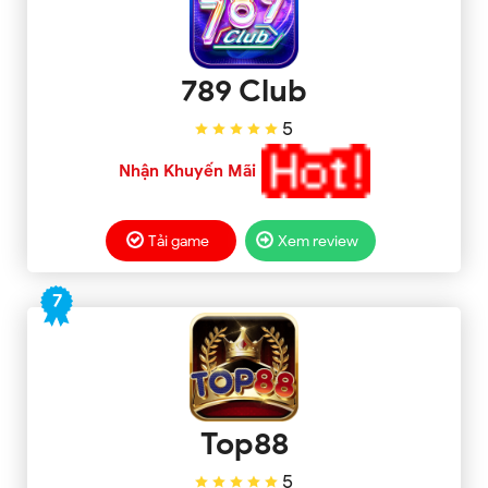
789 Club
5
Nhận Khuyến Mãi
Tải game
Xem review
7
Top88
5