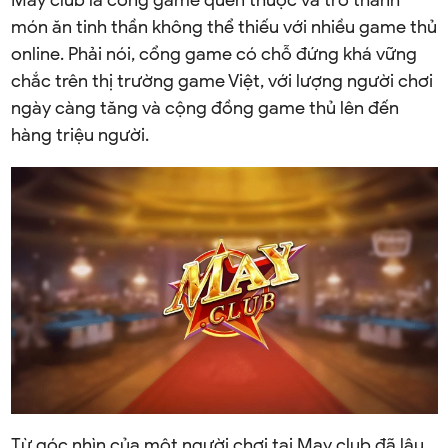
May club là cổng game quen thuộc và trở thành
món ăn tinh thần không thể thiếu với nhiều game thủ
online. Phải nói, cổng game có chỗ đứng khá vững
chắc trên thị trường game Việt, với lượng người chơi
ngày càng tăng và cộng đồng game thủ lên đến
hàng triệu người.
Từ góc nhìn của một người chơi tại May club đã lâu,