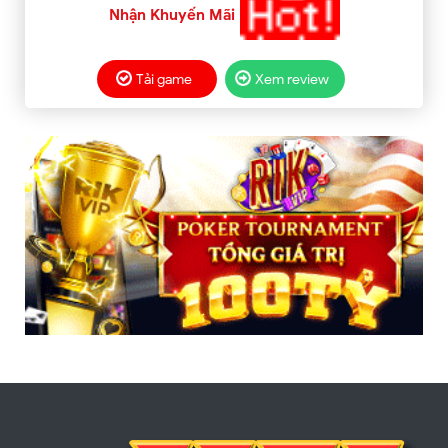
Nhận Khuyến Mãi
Tải game
Xem review