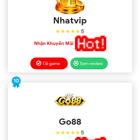
Nhatvip
5
Nhận Khuyến Mãi
Tải game
Xem review
10
Go88
5