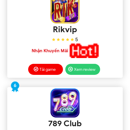
Rikvip
5
Nhận Khuyến Mãi
Tải game
Xem review
6
789 Club